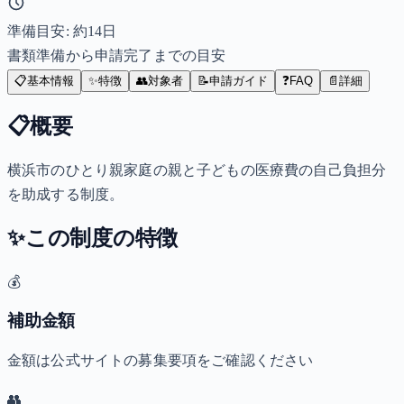
準備目安: 約
14
日
書類準備から申請完了までの目安
📋
基本情報
✨
特徴
👥
対象者
📝
申請ガイド
❓
FAQ
📄
詳細
📋
概要
横浜市のひとり親家庭の親と子どもの医療費の自己負担分
を助成する制度。
✨
この制度の特徴
💰
補助金額
金額は公式サイトの募集要項をご確認ください
👥