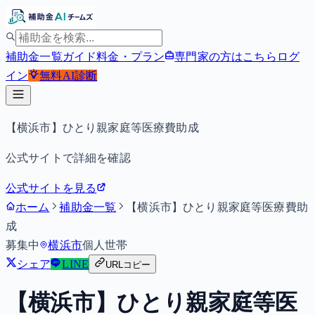
補助金一覧
ガイド
料金・プラン
専門家の方はこちら
ログ
イン
無料
AI診断
【横浜市】ひとり親家庭等医療費助成
公式サイトで詳細を確認
公式サイトを見る
ホーム
補助金一覧
【横浜市】ひとり親家庭等医療費助
成
募集中
横浜市
個人
世帯
シェア
LINE
URLコピー
【横浜市】ひとり親家庭等医