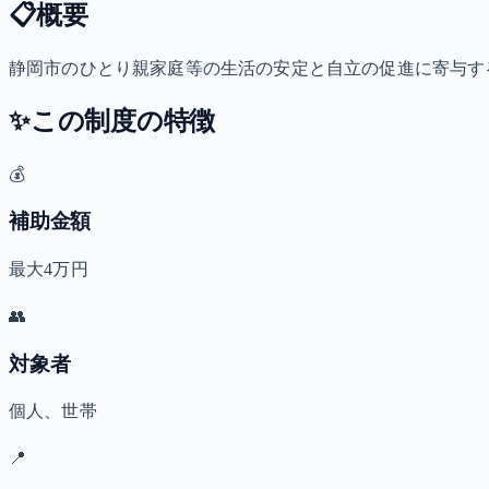
📋
概要
静岡市のひとり親家庭等の生活の安定と自立の促進に寄与する
✨
この制度の特徴
💰
補助金額
最大4万円
👥
対象者
個人、世帯
📍