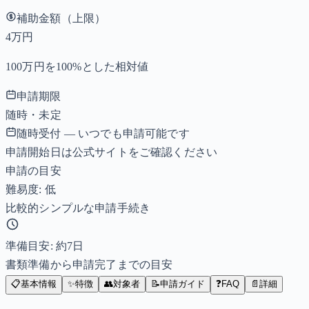
補助金額（上限）
4万円
100万円を100%とした相対値
申請期限
随時・未定
随時受付 — いつでも申請可能です
申請開始日は公式サイトをご確認ください
申請の目安
難易度: 低
比較的シンプルな申請手続き
準備目安: 約
7
日
書類準備から申請完了までの目安
📋
基本情報
✨
特徴
👥
対象者
📝
申請ガイド
❓
FAQ
📄
詳細