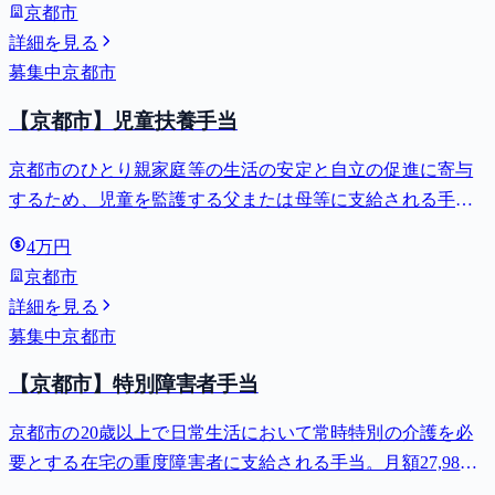
京都市
詳細を見る
募集中
京都市
【京都市】児童扶養手当
京都市のひとり親家庭等の生活の安定と自立の促進に寄与
するため、児童を監護する父または母等に支給される手
当。全部支給で月額最大44,140円。
4万円
京都市
詳細を見る
募集中
京都市
【京都市】特別障害者手当
京都市の20歳以上で日常生活において常時特別の介護を必
要とする在宅の重度障害者に支給される手当。月額27,980
円。