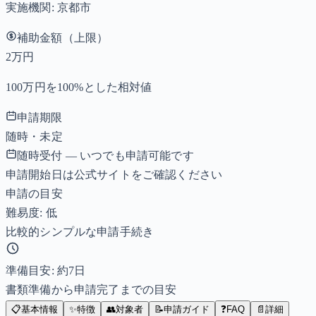
実施機関:
京都市
補助金額（上限）
2万円
100万円を100%とした相対値
申請期限
随時・未定
随時受付 — いつでも申請可能です
申請開始日は公式サイトをご確認ください
申請の目安
難易度: 低
比較的シンプルな申請手続き
準備目安: 約
7
日
書類準備から申請完了までの目安
📋
基本情報
✨
特徴
👥
対象者
📝
申請ガイド
❓
FAQ
📄
詳細