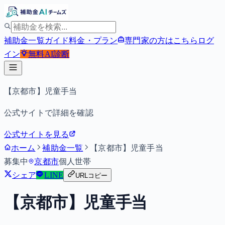
補助金一覧
ガイド
料金・プラン
専門家の方はこちら
ログ
イン
無料
AI診断
【京都市】児童手当
公式サイトで詳細を確認
公式サイトを見る
ホーム
補助金一覧
【京都市】児童手当
募集中
京都市
個人
世帯
シェア
LINE
URLコピー
【京都市】児童手当