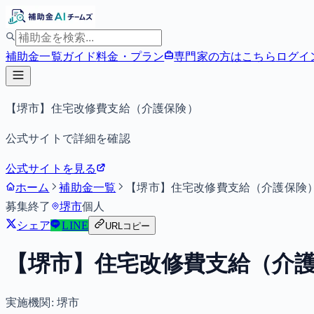
補助金一覧
ガイド
料金・プラン
専門家の方はこちら
ログイ
【堺市】住宅改修費支給（介護保険）
公式サイトで詳細を確認
公式サイトを見る
ホーム
補助金一覧
【堺市】住宅改修費支給（介護保険
募集終了
堺市
個人
シェア
LINE
URLコピー
【堺市】住宅改修費支給（介
実施機関:
堺市