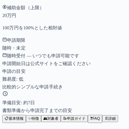
補助金額（上限）
20万円
100万円を100%とした相対値
申請期限
随時・未定
随時受付 — いつでも申請可能です
申請開始日は公式サイトをご確認ください
申請の目安
難易度: 低
比較的シンプルな申請手続き
準備目安: 約
7
日
書類準備から申請完了までの目安
📋
基本情報
✨
特徴
👥
対象者
📝
申請ガイド
❓
FAQ
📄
詳細