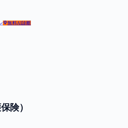
ン
無料
AI診断
）
護保険）