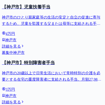
【神戸市】児童扶養手当
神戸市のひとり親家庭等の生活の安定と自立の促進に寄与
するため、児童を監護する父または母等に支給される手
当。全部支給で月額最大44,140円。
4万円
神戸市
詳細を見る
募集中
神戸市
【神戸市】特別障害者手当
神戸市の20歳以上で日常生活において常時特別の介護を必
要とする在宅の重度障害者に支給される手当。月額27,980
円。
3万円
神戸市
詳細を見る