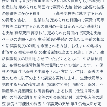
扶助 費用は直接介護事業者へ支払 (本人負担なし) 出産費用
出産扶助 定められた範囲内で実費を支給 就労に必要な技能
の修得等にかかる費用 （高等学校等に就学するため
の費用を含む。） 生業扶助 定められた範囲内で実費（高等
学校等に就学するための費用の一部は定められた基準額）
を支給 葬祭費用 葬祭扶助 定められた範囲内で実費を支給
ページの先頭へ戻る 生活保護の手続きの流れ 1. 事前の相談
生活保護制度の利用を希望される方は、お住まいの地域を
所管する 福祉事務所 の生活保護担当までお越し下さい。生
活保護制度の説明をさせていただくとともに、生活福祉資
金、各種社会保障施策等の活用について検討します。 2. 保
護の申請 生活保護の申請をされた方については、保護の決
定のために以下のような調査を実施します。 生活状況等を
把握するための実地調査（家庭訪問等） 預貯金、保険、不
動産等の資産調査 扶養義務者による扶養（仕送り等の援
助）の可否の調査 年金等の社会保障給付、就労収入等の調
査 就労の可能性の調査 3. 保護費の支給 厚生労働大臣が定