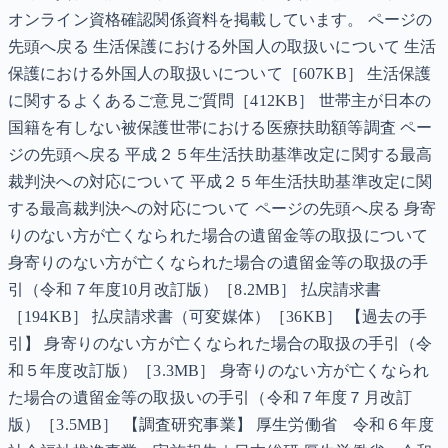
オンライン資格確認関係資料を掲載しています。 ページの
先頭へ戻る 生活保護における外国人の取扱いについて 生活
保護における外国人の取扱いについて［607KB］ 生活保護
に関するよくあるご意見ご質問［412KB］ 世帯主が日本の
国籍を有しない被保護世帯における医療扶助額等調査 ペー
ジの先頭へ戻る 平成２５年生活扶助基準改定に関する最高
裁判決への対応について 平成２５年生活扶助基準改定に関
する最高裁判決への対応について ページの先頭へ戻る 身寄
りのない方が亡くなられた場合の遺留金等の取扱について
身寄りのない方が亡くなられた場合の遺留金等の取扱の手
引（令和７年度10月改訂版）［8.2MB］ 払戻請求書
［194KB］ 払戻請求書（可変媒体）［36KB］ 【過去の手
引】 身寄りのない方が亡くなられた場合の取扱の手引（令
和５年度改訂版）［3.3MB］ 身寄りのない方が亡くなられ
た場合の遺留金等の取扱いの手引（令和７年度７月改訂
版）［3.5MB］ 【調査研究事業】 厚生労働省 令和６年度