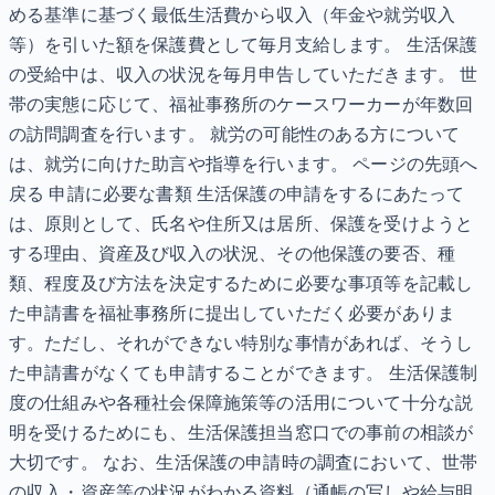
める基準に基づく最低生活費から収入（年金や就労収入
等）を引いた額を保護費として毎月支給します。 生活保護
の受給中は、収入の状況を毎月申告していただきます。 世
帯の実態に応じて、福祉事務所のケースワーカーが年数回
の訪問調査を行います。 就労の可能性のある方について
は、就労に向けた助言や指導を行います。 ページの先頭へ
戻る 申請に必要な書類 生活保護の申請をするにあたって
は、原則として、氏名や住所又は居所、保護を受けようと
する理由、資産及び収入の状況、その他保護の要否、種
類、程度及び方法を決定するために必要な事項等を記載し
た申請書を福祉事務所に提出していただく必要がありま
す。ただし、それができない特別な事情があれば、そうし
た申請書がなくても申請することができます。 生活保護制
度の仕組みや各種社会保障施策等の活用について十分な説
明を受けるためにも、生活保護担当窓口での事前の相談が
大切です。 なお、生活保護の申請時の調査において、世帯
の収入・資産等の状況がわかる資料（通帳の写しや給与明