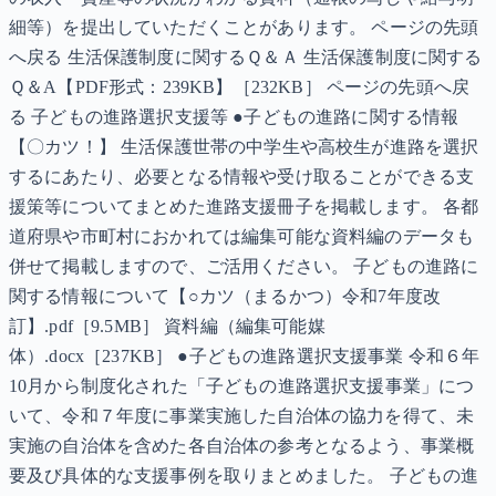
細等）を提出していただくことがあります。 ページの先頭
へ戻る 生活保護制度に関するＱ＆Ａ 生活保護制度に関する
Ｑ＆A【PDF形式：239KB】［232KB］ ページの先頭へ戻
る 子どもの進路選択支援等 ●子どもの進路に関する情報
【〇カツ！】 生活保護世帯の中学生や高校生が進路を選択
するにあたり、必要となる情報や受け取ることができる支
援策等についてまとめた進路支援冊子を掲載します。 各都
道府県や市町村におかれては編集可能な資料編のデータも
併せて掲載しますので、ご活用ください。 子どもの進路に
関する情報について【○カツ（まるかつ）令和7年度改
訂】.pdf［9.5MB］ 資料編（編集可能媒
体）.docx［237KB］ ●子どもの進路選択支援事業 令和６年
10月から制度化された「子どもの進路選択支援事業」につ
いて、令和７年度に事業実施した自治体の協力を得て、未
実施の自治体を含めた各自治体の参考となるよう、事業概
要及び具体的な支援事例を取りまとめました。 子どもの進