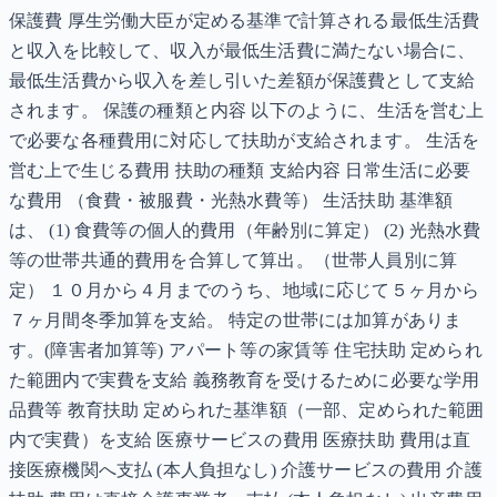
保護費 厚生労働大臣が定める基準で計算される最低生活費
と収入を比較して、収入が最低生活費に満たない場合に、
最低生活費から収入を差し引いた差額が保護費として支給
されます。 保護の種類と内容 以下のように、生活を営む上
で必要な各種費用に対応して扶助が支給されます。 生活を
営む上で生じる費用 扶助の種類 支給内容 日常生活に必要
な費用 （食費・被服費・光熱水費等） 生活扶助 基準額
は、 (1) 食費等の個人的費用（年齢別に算定） (2) 光熱水費
等の世帯共通的費用を合算して算出。（世帯人員別に算
定） １０月から４月までのうち、地域に応じて５ヶ月から
７ヶ月間冬季加算を支給。 特定の世帯には加算がありま
す。(障害者加算等) アパート等の家賃等 住宅扶助 定められ
た範囲内で実費を支給 義務教育を受けるために必要な学用
品費等 教育扶助 定められた基準額（一部、定められた範囲
内で実費）を支給 医療サービスの費用 医療扶助 費用は直
接医療機関へ支払 (本人負担なし) 介護サービスの費用 介護