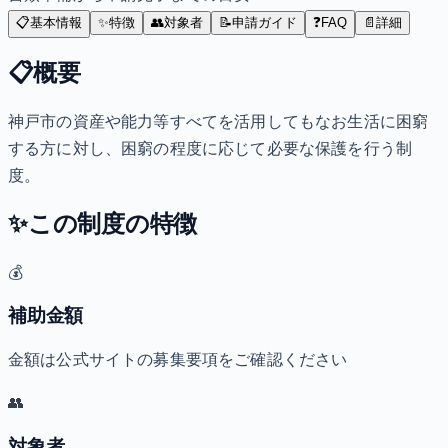
📋
基本情報
✨
特徴
👥
対象者
📝
申請ガイド
❓
FAQ
📄
詳細
📋
概要
神戸市の資産や能力等すべてを活用してもなお生活に困窮
する方に対し、困窮の程度に応じて必要な保護を行う制
度。
✨
この制度の特徴
💰
補助金額
金額は公式サイトの募集要項をご確認ください
👥
対象者