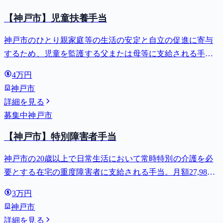
【神戸市】児童扶養手当
神戸市のひとり親家庭等の生活の安定と自立の促進に寄与
するため、児童を監護する父または母等に支給される手
当。全部支給で月額最大44,140円。
4万円
神戸市
詳細を見る
募集中
神戸市
【神戸市】特別障害者手当
神戸市の20歳以上で日常生活において常時特別の介護を必
要とする在宅の重度障害者に支給される手当。月額27,980
円。
3万円
神戸市
詳細を見る