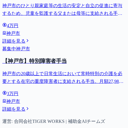
神戸市のひとり親家庭等の生活の安定と自立の促進に寄与
するため、児童を監護する父または母等に支給される手
当。全部支給で月額最大44,140円。
4万円
神戸市
詳細を見る
募集中
神戸市
【神戸市】特別障害者手当
神戸市の20歳以上で日常生活において常時特別の介護を必
要とする在宅の重度障害者に支給される手当。月額27,980
円。
3万円
神戸市
詳細を見る
運営: 合同会社TIGER WORKS | 補助金AIチームズ