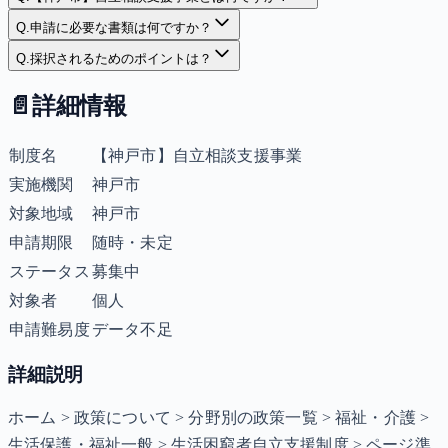
Q.
申請に必要な書類は何ですか？
Q.
採択されるためのポイントは？
📄
詳細情報
制度名
【神戸市】自立相談支援事業
実施機関
神戸市
対象地域
神戸市
申請期限
随時・未定
ステータス
募集中
対象者
個人
申請難易度
データ不足
詳細説明
ホーム > 政策について > 分野別の政策一覧 > 福祉・介護 >
生活保護・福祉一般 > 生活困窮者自立支援制度 > ページ準