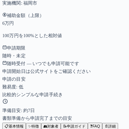
実施機関:
福岡市
補助金額（上限）
6万円
100万円を100%とした相対値
申請期限
随時・未定
随時受付 — いつでも申請可能です
申請開始日は公式サイトをご確認ください
申請の目安
難易度: 低
比較的シンプルな申請手続き
準備目安: 約
7
日
書類準備から申請完了までの目安
📋
基本情報
✨
特徴
👥
対象者
📝
申請ガイド
❓
FAQ
📄
詳細