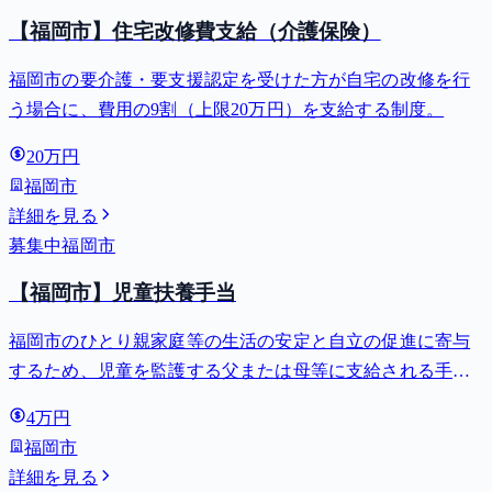
【福岡市】住宅改修費支給（介護保険）
福岡市の要介護・要支援認定を受けた方が自宅の改修を行
う場合に、費用の9割（上限20万円）を支給する制度。
20万円
福岡市
詳細を見る
募集中
福岡市
【福岡市】児童扶養手当
福岡市のひとり親家庭等の生活の安定と自立の促進に寄与
するため、児童を監護する父または母等に支給される手
当。全部支給で月額最大44,140円。
4万円
福岡市
詳細を見る