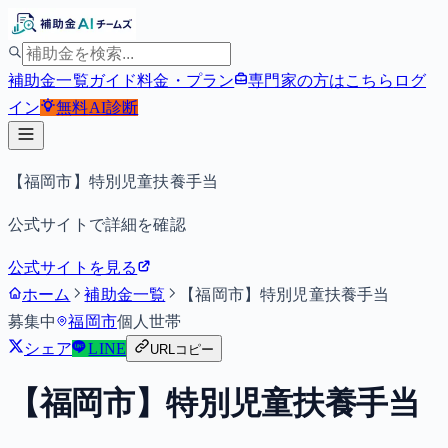
補助金一覧
ガイド
料金・プラン
専門家の方はこちら
ログ
イン
無料
AI診断
【福岡市】特別児童扶養手当
公式サイトで詳細を確認
公式サイトを見る
ホーム
補助金一覧
【福岡市】特別児童扶養手当
募集中
福岡市
個人
世帯
シェア
LINE
URLコピー
【福岡市】特別児童扶養手当