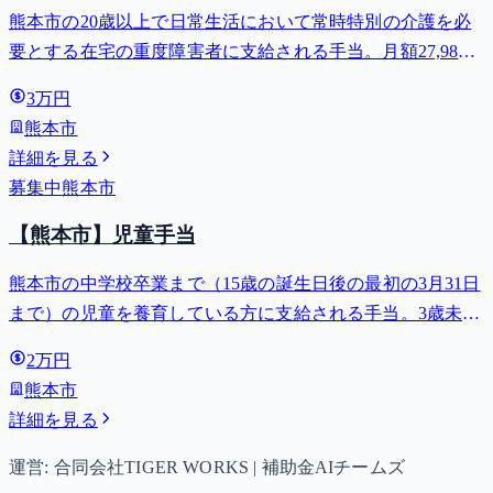
熊本市の20歳以上で日常生活において常時特別の介護を必
要とする在宅の重度障害者に支給される手当。月額27,980
円。
3万円
熊本市
詳細を見る
募集中
熊本市
【熊本市】児童手当
熊本市の中学校卒業まで（15歳の誕生日後の最初の3月31日
まで）の児童を養育している方に支給される手当。3歳未満
は月額15,000円、3歳以上小学校修了前は月額10,000円（第3
2万円
子以降は15,000円）、中学生は月額10,000円。
熊本市
詳細を見る
運営: 合同会社TIGER WORKS | 補助金AIチームズ