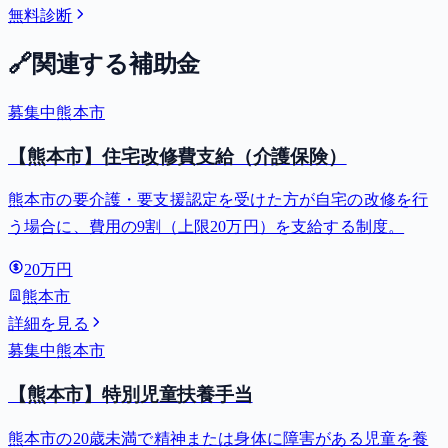
無料診断
🔗
関連する補助金
募集中
熊本市
【熊本市】住宅改修費支給（介護保険）
熊本市の要介護・要支援認定を受けた方が自宅の改修を行
う場合に、費用の9割（上限20万円）を支給する制度。
20万円
熊本市
詳細を見る
募集中
熊本市
【熊本市】特別児童扶養手当
熊本市の20歳未満で精神または身体に障害がある児童を養