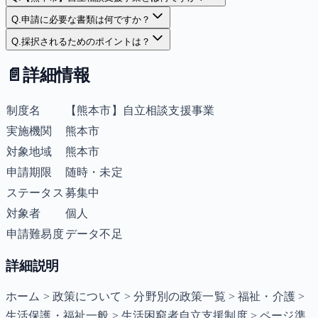
Q.
申請に必要な書類は何ですか？
Q.
採択されるためのポイントは？
📄
詳細情報
制度名
【熊本市】自立相談支援事業
実施機関
熊本市
対象地域
熊本市
申請期限
随時・未定
ステータス
募集中
対象者
個人
申請難易度
データ不足
詳細説明
ホーム > 政策について > 分野別の政策一覧 > 福祉・介護 >
生活保護・福祉一般 > 生活困窮者自立支援制度 > ページ準