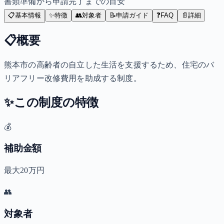
書類準備から申請完了までの目安
📋
基本情報
✨
特徴
👥
対象者
📝
申請ガイド
❓
FAQ
📄
詳細
📋
概要
熊本市の高齢者の自立した生活を支援するため、住宅のバ
リアフリー改修費用を助成する制度。
✨
この制度の特徴
💰
補助金額
最大20万円
👥
対象者