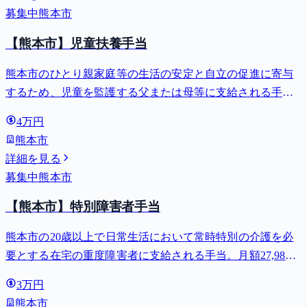
募集中
熊本市
【熊本市】児童扶養手当
熊本市のひとり親家庭等の生活の安定と自立の促進に寄与
するため、児童を監護する父または母等に支給される手
当。全部支給で月額最大44,140円。
4万円
熊本市
詳細を見る
募集中
熊本市
【熊本市】特別障害者手当
熊本市の20歳以上で日常生活において常時特別の介護を必
要とする在宅の重度障害者に支給される手当。月額27,980
円。
3万円
熊本市