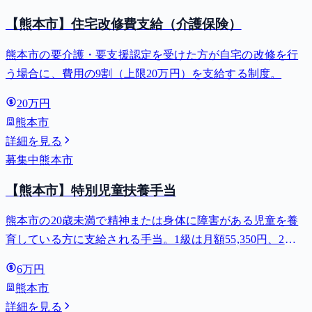
【熊本市】住宅改修費支給（介護保険）
熊本市の要介護・要支援認定を受けた方が自宅の改修を行
う場合に、費用の9割（上限20万円）を支給する制度。
20万円
熊本市
詳細を見る
募集中
熊本市
【熊本市】特別児童扶養手当
熊本市の20歳未満で精神または身体に障害がある児童を養
育している方に支給される手当。1級は月額55,350円、2級
は月額36,860円。
6万円
熊本市
詳細を見る