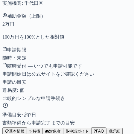
実施機関:
千代田区
補助金額（上限）
2万円
100万円を100%とした相対値
申請期限
随時・未定
随時受付 — いつでも申請可能です
申請開始日は公式サイトをご確認ください
申請の目安
難易度: 低
比較的シンプルな申請手続き
準備目安: 約
7
日
書類準備から申請完了までの目安
📋
基本情報
✨
特徴
👥
対象者
📝
申請ガイド
❓
FAQ
📄
詳細