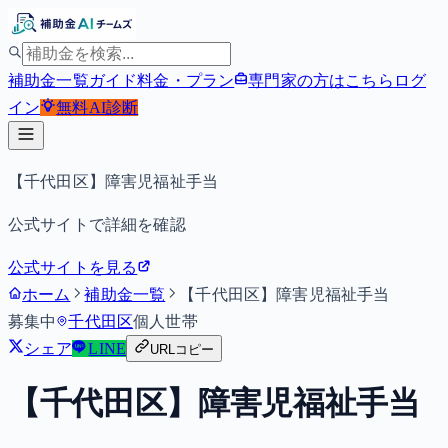
補助金一覧
ガイド
料金・プラン
専門家の方はこちら
ログ
イン
無料
AI診断
【千代田区】障害児福祉手当
公式サイトで詳細を確認
公式サイトを見る
ホーム
補助金一覧
【千代田区】障害児福祉手当
募集中
千代田区
個人
世帯
シェア
LINE
URLコピー
【千代田区】障害児福祉手当