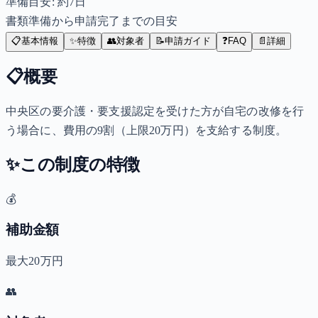
準備目安: 約
7
日
書類準備から申請完了までの目安
📋
基本情報
✨
特徴
👥
対象者
📝
申請ガイド
❓
FAQ
📄
詳細
📋
概要
中央区の要介護・要支援認定を受けた方が自宅の改修を行
う場合に、費用の9割（上限20万円）を支給する制度。
✨
この制度の特徴
💰
補助金額
最大20万円
👥