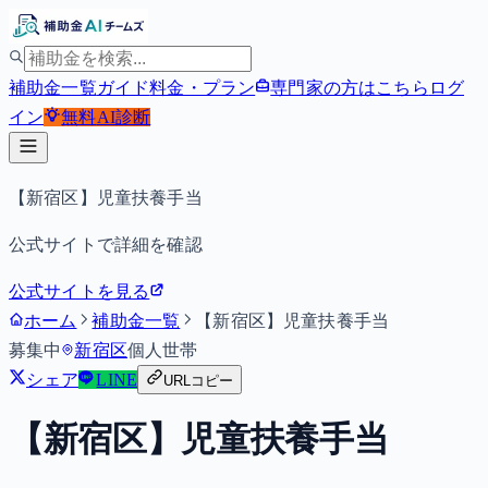
補助金一覧
ガイド
料金・プラン
専門家の方はこちら
ログ
イン
無料
AI診断
【新宿区】児童扶養手当
公式サイトで詳細を確認
公式サイトを見る
ホーム
補助金一覧
【新宿区】児童扶養手当
募集中
新宿区
個人
世帯
シェア
LINE
URLコピー
【新宿区】児童扶養手当