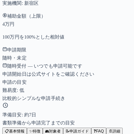
実施機関:
新宿区
補助金額（上限）
4万円
100万円を100%とした相対値
申請期限
随時・未定
随時受付 — いつでも申請可能です
申請開始日は公式サイトをご確認ください
申請の目安
難易度: 低
比較的シンプルな申請手続き
準備目安: 約
7
日
書類準備から申請完了までの目安
📋
基本情報
✨
特徴
👥
対象者
📝
申請ガイド
❓
FAQ
📄
詳細