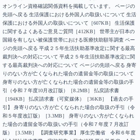
オンライン資格確認関係資料を掲載しています。 ページの
先頭へ戻る 生活保護における外国人の取扱いについて 生活
保護における外国人の取扱いについて［607KB］ 生活保護
に関するよくあるご意見ご質問［412KB］ 世帯主が日本の
国籍を有しない被保護世帯における医療扶助額等調査 ペー
ジの先頭へ戻る 平成２５年生活扶助基準改定に関する最高
裁判決への対応について 平成２５年生活扶助基準改定に関
する最高裁判決への対応について ページの先頭へ戻る 身寄
りのない方が亡くなられた場合の遺留金等の取扱について
身寄りのない方が亡くなられた場合の遺留金等の取扱の手
引（令和７年度10月改訂版）［8.2MB］ 払戻請求書
［194KB］ 払戻請求書（可変媒体）［36KB］ 【過去の手
引】 身寄りのない方が亡くなられた場合の取扱の手引（令
和５年度改訂版）［3.3MB］ 身寄りのない方が亡くなられ
た場合の遺留金等の取扱いの手引（令和７年度７月改訂
版）［3.5MB］ 【調査研究事業】 厚生労働省 令和６年度