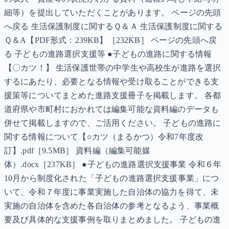
細等）を提出していただくことがあります。 ページの先頭
へ戻る 生活保護制度に関するＱ＆Ａ 生活保護制度に関する
Ｑ＆A【PDF形式：239KB】［232KB］ ページの先頭へ戻
る 子どもの進路選択支援等 ●子どもの進路に関する情報
【〇カツ！】 生活保護世帯の中学生や高校生が進路を選択
するにあたり、必要となる情報や受け取ることができる支
援策等についてまとめた進路支援冊子を掲載します。 各都
道府県や市町村におかれては編集可能な資料編のデータも
併せて掲載しますので、ご活用ください。 子どもの進路に
関する情報について【○カツ（まるかつ）令和7年度改
訂】.pdf［9.5MB］ 資料編（編集可能媒
体）.docx［237KB］ ●子どもの進路選択支援事業 令和６年
10月から制度化された「子どもの進路選択支援事業」につ
いて、令和７年度に事業実施した自治体の協力を得て、未
実施の自治体を含めた各自治体の参考となるよう、事業概
要及び具体的な支援事例を取りまとめました。 子どもの進