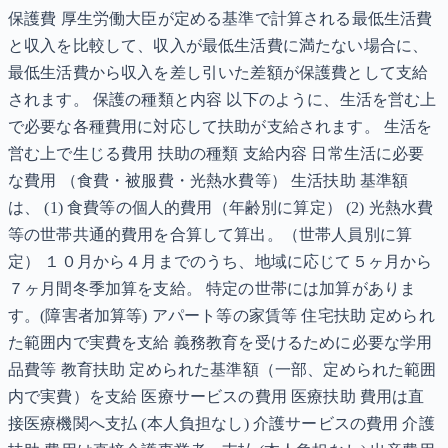
保護費 厚生労働大臣が定める基準で計算される最低生活費
と収入を比較して、収入が最低生活費に満たない場合に、
最低生活費から収入を差し引いた差額が保護費として支給
されます。 保護の種類と内容 以下のように、生活を営む上
で必要な各種費用に対応して扶助が支給されます。 生活を
営む上で生じる費用 扶助の種類 支給内容 日常生活に必要
な費用 （食費・被服費・光熱水費等） 生活扶助 基準額
は、 (1) 食費等の個人的費用（年齢別に算定） (2) 光熱水費
等の世帯共通的費用を合算して算出。（世帯人員別に算
定） １０月から４月までのうち、地域に応じて５ヶ月から
７ヶ月間冬季加算を支給。 特定の世帯には加算がありま
す。(障害者加算等) アパート等の家賃等 住宅扶助 定められ
た範囲内で実費を支給 義務教育を受けるために必要な学用
品費等 教育扶助 定められた基準額（一部、定められた範囲
内で実費）を支給 医療サービスの費用 医療扶助 費用は直
接医療機関へ支払 (本人負担なし) 介護サービスの費用 介護