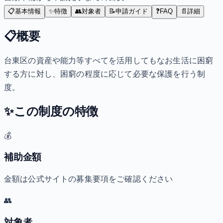
📋
基本情報
✨
特徴
👥
対象者
📝
申請ガイド
❓
FAQ
📄
詳細
📋
概要
台東区の資産や能力等すべてを活用してもなお生活に困窮
する方に対し、困窮の程度に応じて必要な保護を行う制
度。
✨
この制度の特徴
💰
補助金額
金額は公式サイトの募集要項をご確認ください
👥
対象者