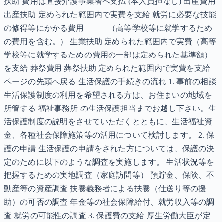
扶助 費用は直接介護事業者へ支払 (本人負担なし) 出産費用
出産扶助 定められた範囲内で実費を支給 就労に必要な技能
の修得等にかかる費用 （高等学校等に就学するため
の費用を含む。） 生業扶助 定められた範囲内で実費（高等
学校等に就学するための費用の一部は定められた基準額）
を支給 葬祭費用 葬祭扶助 定められた範囲内で実費を支給
ページの先頭へ戻る 生活保護の手続きの流れ 1. 事前の相談
生活保護制度の利用を希望される方は、お住まいの地域を
所管する 福祉事務所 の生活保護担当までお越し下さい。生
活保護制度の説明をさせていただくとともに、生活福祉資
金、各種社会保障施策等の活用について検討します。 2. 保
護の申請 生活保護の申請をされた方については、保護の決
定のために以下のような調査を実施します。 生活状況等を
把握するための実地調査（家庭訪問等） 預貯金、保険、不
動産等の資産調査 扶養義務者による扶養（仕送り等の援
助）の可否の調査 年金等の社会保障給付、就労収入等の調
査 就労の可能性の調査 3. 保護費の支給 厚生労働大臣が定