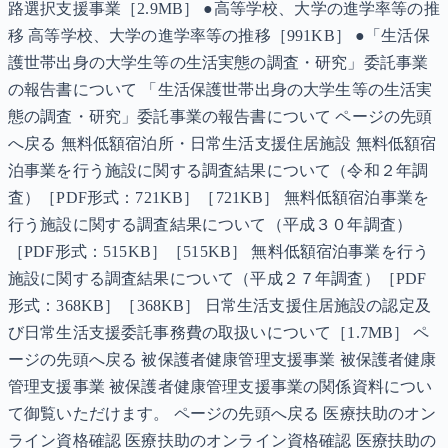
路選択支援事業［2.9MB］ ●高等学校、大学の進学率等の推
移 高等学校、大学の進学率等の推移［991KB］ ●「生活保
護世帯出身の大学生等の生活実態の調査・研究」委託事業
の報告書について 「生活保護世帯出身の大学生等の生活実
態の調査・研究」委託事業の報告書について ページの先頭
へ戻る 無料低額宿泊所・日常生活支援住居施設 無料低額宿
泊事業を行う施設に関する調査結果について（令和２年調
査）［PDF形式：721KB］［721KB］ 無料低額宿泊事業を
行う施設に関する調査結果について（平成３０年調査）
［PDF形式：515KB］［515KB］ 無料低額宿泊事業を行う
施設に関する調査結果について（平成２７年調査）［PDF
形式：368KB］［368KB］ 日常生活支援住居施設の認定及
び日常生活支援委託事務費の取扱いについて［1.7MB］ ペ
ージの先頭へ戻る 被保護者健康管理支援事業 被保護者健康
管理支援事業 被保護者健康管理支援事業の関係資料につい
て御覧いただけます。 ページの先頭へ戻る 医療扶助のオン
ライン資格確認 医療扶助のオンライン資格確認 医療扶助の