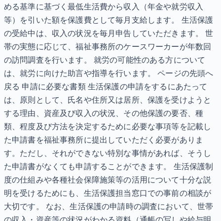
める基準に基づく最低生活費から収入（年金や就労収入
等）を引いた額を保護費として毎月支給します。 生活保護
の受給中は、収入の状況を毎月申告していただきます。 世
帯の実態に応じて、福祉事務所のケースワーカーが年数回
の訪問調査を行います。 就労の可能性のある方について
は、就労に向けた助言や指導を行います。 ページの先頭へ
戻る 申請に必要な書類 生活保護の申請をするにあたって
は、原則として、氏名や住所又は居所、保護を受けようと
する理由、資産及び収入の状況、その他保護の要否、種
類、程度及び方法を決定するために必要な事項等を記載し
た申請書を福祉事務所に提出していただく必要がありま
す。ただし、それができない特別な事情があれば、そうし
た申請書がなくても申請することができます。 生活保護制
度の仕組みや各種社会保障施策等の活用について十分な説
明を受けるためにも、生活保護担当窓口での事前の相談が
大切です。 なお、生活保護の申請時の調査において、世帯
の収入・資産等の状況がわかる資料（通帳の写しや給与明