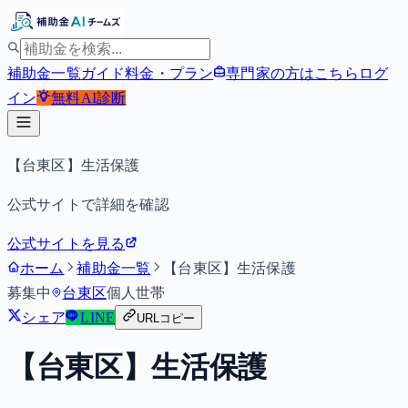
補助金一覧
ガイド
料金・プラン
専門家の方はこちら
ログ
イン
無料
AI診断
【台東区】生活保護
公式サイトで詳細を確認
公式サイトを見る
ホーム
補助金一覧
【台東区】生活保護
募集中
台東区
個人
世帯
シェア
LINE
URLコピー
【台東区】生活保護