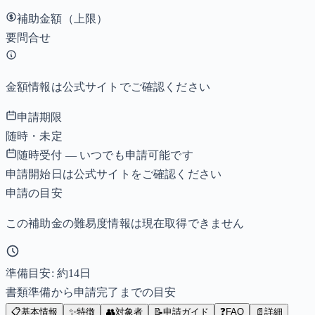
補助金額（上限）
要問合せ
金額情報は公式サイトでご確認ください
申請期限
随時・未定
随時受付 — いつでも申請可能です
申請開始日は公式サイトをご確認ください
申請の目安
この補助金の難易度情報は現在取得できません
準備目安: 約
14
日
書類準備から申請完了までの目安
📋
基本情報
✨
特徴
👥
対象者
📝
申請ガイド
❓
FAQ
📄
詳細