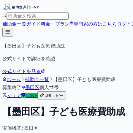
補助金一覧
ガイド
料金・プラン
専門家の方はこちら
ログイ
【墨田区】子ども医療費助成
公式サイトで詳細を確認
公式サイトを見る
ホーム
補助金一覧
【墨田区】子ども医療費助成
募集終了
墨田区
個人
世帯
シェア
LINE
URLコピー
【墨田区】子ども医療費助成
実施機関:
墨田区