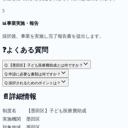
5
📊
事業実施・報告
採択後、事業を実施し完了報告書を提出します。
❓
よくある質問
Q.
【墨田区】子ども医療費助成とは何ですか？
Q.
申請に必要な書類は何ですか？
Q.
採択されるためのポイントは？
📄
詳細情報
制度名
【墨田区】子ども医療費助成
実施機関
墨田区
対象地域
墨田区