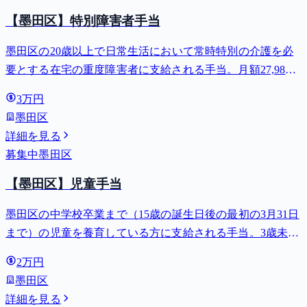
【墨田区】特別障害者手当
墨田区の20歳以上で日常生活において常時特別の介護を必
要とする在宅の重度障害者に支給される手当。月額27,980
円。
3万円
墨田区
詳細を見る
募集中
墨田区
【墨田区】児童手当
墨田区の中学校卒業まで（15歳の誕生日後の最初の3月31日
まで）の児童を養育している方に支給される手当。3歳未満
は月額15,000円、3歳以上小学校修了前は月額10,000円（第3
2万円
子以降は15,000円）、中学生は月額10,000円。
墨田区
詳細を見る