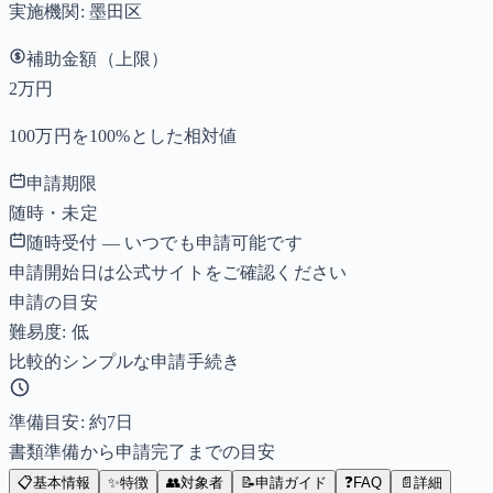
実施機関:
墨田区
補助金額（上限）
2万円
100万円を100%とした相対値
申請期限
随時・未定
随時受付 — いつでも申請可能です
申請開始日は公式サイトをご確認ください
申請の目安
難易度: 低
比較的シンプルな申請手続き
準備目安: 約
7
日
書類準備から申請完了までの目安
📋
基本情報
✨
特徴
👥
対象者
📝
申請ガイド
❓
FAQ
📄
詳細