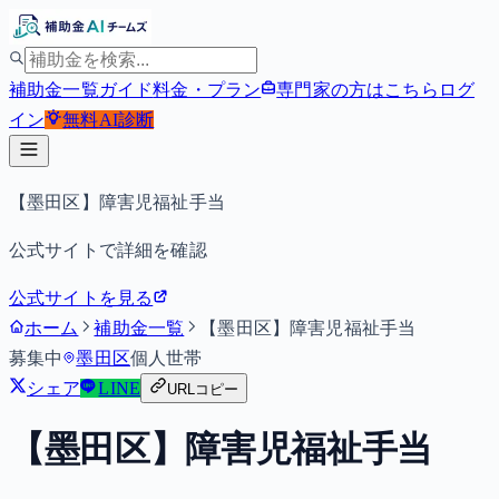
補助金一覧
ガイド
料金・プラン
専門家の方はこちら
ログ
イン
無料
AI診断
【墨田区】障害児福祉手当
公式サイトで詳細を確認
公式サイトを見る
ホーム
補助金一覧
【墨田区】障害児福祉手当
募集中
墨田区
個人
世帯
シェア
LINE
URLコピー
【墨田区】障害児福祉手当