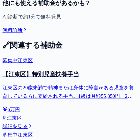
他にも使える補助金があるかも？
AI診断で約1分で無料発見
無料診断
🔗
関連する補助金
募集中
江東区
【江東区】特別児童扶養手当
江東区の20歳未満で精神または身体に障害がある児童を養
育している方に支給される手当。1級は月額55,350円、2級
は月額36,860円。
6万円
江東区
詳細を見る
募集中
江東区