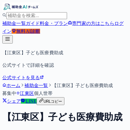
補助金一覧
ガイド
料金・プラン
専門家の方はこちら
ログ
イン
無料
AI診断
【江東区】子ども医療費助成
公式サイトで詳細を確認
公式サイトを見る
ホーム
補助金一覧
【江東区】子ども医療費助成
募集中
江東区
個人
世帯
シェア
LINE
URLコピー
【江東区】子ども医療費助成