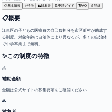
📋
基本情報
✨
特徴
👥
対象者
📝
申請ガイド
❓
FAQ
📄
詳細
📋
概要
江東区の子どもの医療費の自己負担分を市区町村が助成す
る制度。対象年齢は自治体により異なるが、多くの自治体
で中学卒業まで無料。
✨
この制度の特徴
💰
補助金額
金額は公式サイトの募集要項をご確認ください
👥
対象者