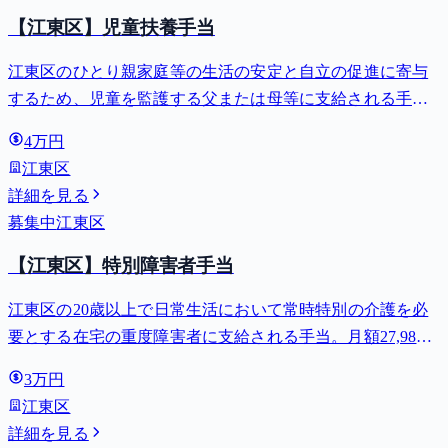
【江東区】児童扶養手当
江東区のひとり親家庭等の生活の安定と自立の促進に寄与
するため、児童を監護する父または母等に支給される手
当。全部支給で月額最大44,140円。
4万円
江東区
詳細を見る
募集中
江東区
【江東区】特別障害者手当
江東区の20歳以上で日常生活において常時特別の介護を必
要とする在宅の重度障害者に支給される手当。月額27,980
円。
3万円
江東区
詳細を見る