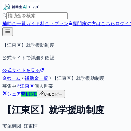
補助金一覧
ガイド
料金・プラン
専門家の方はこちら
ログイ
【江東区】就学援助制度
公式サイトで詳細を確認
公式サイトを見る
ホーム
補助金一覧
【江東区】就学援助制度
募集中
江東区
個人
世帯
シェア
LINE
URLコピー
【江東区】就学援助制度
実施機関:
江東区