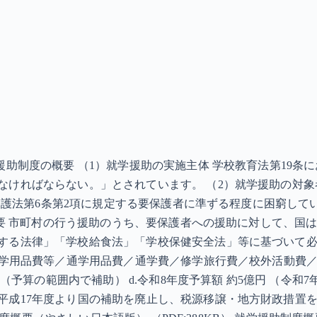
援助制度の概要 （1）就学援助の実施主体 学校教育法第19
ければならない。」とされています。 （2）就学援助の対象者 
活保護法第6条第2項に規定する要保護者に準ずる程度に困窮し
の概要 市町村の行う援助のうち、要保護者への援助に対して、
する法律」「学校給食法」「学校保健安全法」等に基づいて
徒学用品費等／通学用品費／通学費／修学旅行費／校外活動費／
（予算の範囲内で補助） d.令和8年度予算額 約5億円 （令和7
平成17年度より国の補助を廃止し、税源移譲・地方財政措置を