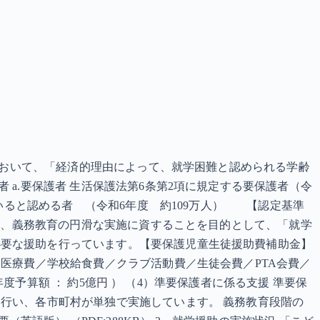
条において、「経済的理由によって、就学困難と認められる学齢
a.要保護者 生活保護法第6条第2項に規定する要保護者（令
ていると認める者 （令和6年度 約109万人） 【認定基準
国は、義務教育の円滑な実施に資することを目的として、「就学
必要な援助を行っています。【要保護児童生徒援助費補助金】
医療費／学校給食費／クラブ活動費／生徒会費／PTA会費／
年度予算額 ： 約5億円 ） （4）準要保護者に係る支援 準要保
行い、各市町村が単独で実施しています。 義務教育段階の