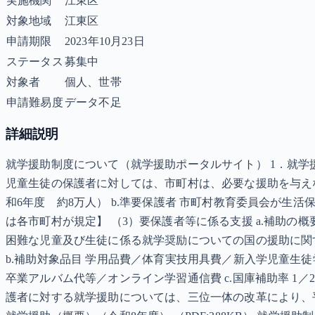
実施機関
江東区
対象地域
江東区
申請期限
2023年10月23日
ステータス
募集中
対象者
個人、世帯
申請難易度
データ不足
詳細説明
就学援助制度について（就学援助ポータルサイト） 1．就学
児童生徒の保護者に対しては、市町村は、必要な援助を与えな
和6年度 約8万人） b.準要保護者 市町村教育委員会が生
は各市町村が規定】 （3）要保護者等に係る支援 a.補助
困難な児童及び生徒に係る就学奨励についての国の援助に関
b.補助対象品目 学用品費／体育実技用具費／新入学児童生
卒業アルバム代等／オンライン学習通信費 c.国庫補助率 1／2
護者に対する就学援助については、三位一体の改革により、