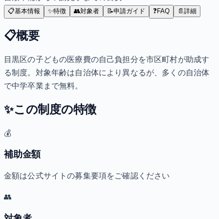
📋
基本情報
✨
特徴
👥
対象者
📝
申請ガイド
❓
FAQ
📄
詳細
📋
概要
目黒区の子どもの医療費の自己負担分を市区町村が助成す
る制度。対象年齢は自治体により異なるが、多くの自治体
で中学卒業まで無料。
✨
この制度の特徴
💰
補助金額
金額は公式サイトの募集要項をご確認ください
👥
対象者