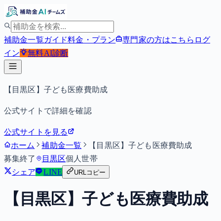
補助金一覧
ガイド
料金・プラン
専門家の方はこちら
ログ
イン
無料
AI診断
【目黒区】子ども医療費助成
公式サイトで詳細を確認
公式サイトを見る
ホーム
補助金一覧
【目黒区】子ども医療費助成
募集終了
目黒区
個人
世帯
シェア
LINE
URLコピー
【目黒区】子ども医療費助成