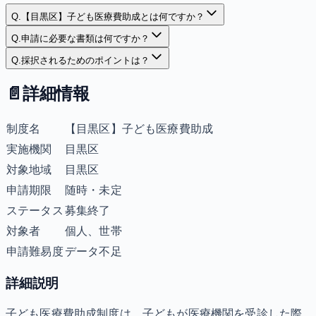
Q.
【目黒区】子ども医療費助成とは何ですか？
Q.
申請に必要な書類は何ですか？
Q.
採択されるためのポイントは？
📄
詳細情報
制度名
【目黒区】子ども医療費助成
実施機関
目黒区
対象地域
目黒区
申請期限
随時・未定
ステータス
募集終了
対象者
個人、世帯
申請難易度
データ不足
詳細説明
子ども医療費助成制度は、子どもが医療機関を受診した際