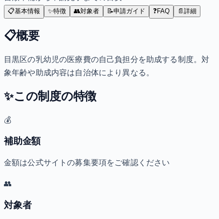
📋
基本情報
✨
特徴
👥
対象者
📝
申請ガイド
❓
FAQ
📄
詳細
📋
概要
目黒区の乳幼児の医療費の自己負担分を助成する制度。対
象年齢や助成内容は自治体により異なる。
✨
この制度の特徴
💰
補助金額
金額は公式サイトの募集要項をご確認ください
👥
対象者