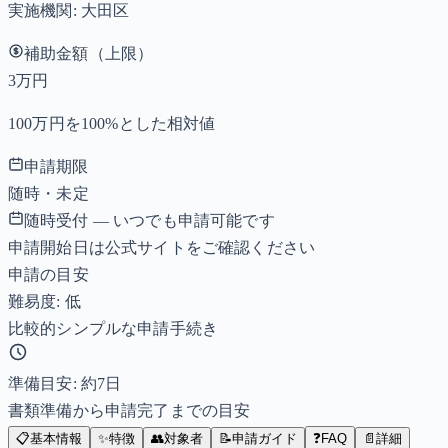
実施機関:
大田区
補助金額（上限）
3万円
100万円を100%とした相対値
申請期限
随時・未定
随時受付 — いつでも申請可能です
申請開始日は公式サイトをご確認ください
申請の目安
難易度: 低
比較的シンプルな申請手続き
準備目安: 約
7
日
書類準備から申請完了までの目安
📋
基本情報
✨
特徴
👥
対象者
📝
申請ガイド
❓
FAQ
📄
詳細