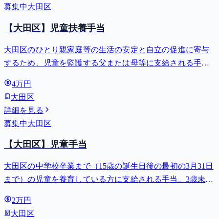
募集中
大田区
【大田区】児童扶養手当
大田区のひとり親家庭等の生活の安定と自立の促進に寄与
するため、児童を監護する父または母等に支給される手
当。全部支給で月額最大44,140円。
4万円
大田区
詳細を見る
募集中
大田区
【大田区】児童手当
大田区の中学校卒業まで（15歳の誕生日後の最初の3月31日
まで）の児童を養育している方に支給される手当。3歳未満
は月額15,000円、3歳以上小学校修了前は月額10,000円（第3
2万円
子以降は15,000円）、中学生は月額10,000円。
大田区