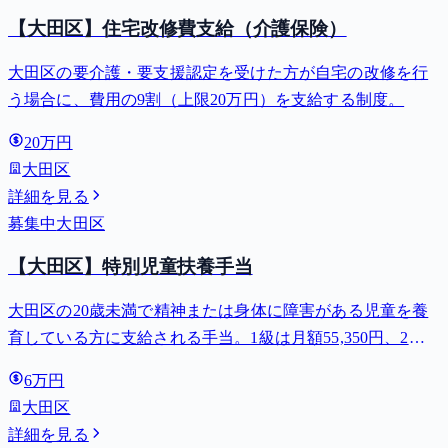
【大田区】住宅改修費支給（介護保険）
大田区の要介護・要支援認定を受けた方が自宅の改修を行
う場合に、費用の9割（上限20万円）を支給する制度。
20万円
大田区
詳細を見る
募集中
大田区
【大田区】特別児童扶養手当
大田区の20歳未満で精神または身体に障害がある児童を養
育している方に支給される手当。1級は月額55,350円、2級
は月額36,860円。
6万円
大田区
詳細を見る