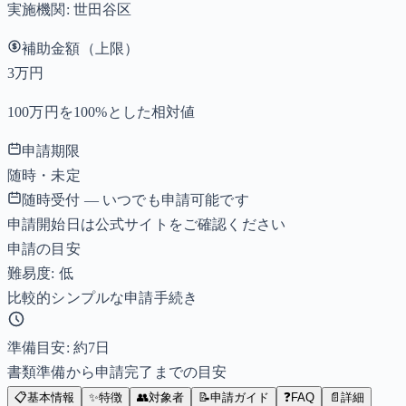
実施機関:
世田谷区
補助金額（上限）
3万円
100万円を100%とした相対値
申請期限
随時・未定
随時受付 — いつでも申請可能です
申請開始日は公式サイトをご確認ください
申請の目安
難易度: 低
比較的シンプルな申請手続き
準備目安: 約
7
日
書類準備から申請完了までの目安
📋
基本情報
✨
特徴
👥
対象者
📝
申請ガイド
❓
FAQ
📄
詳細