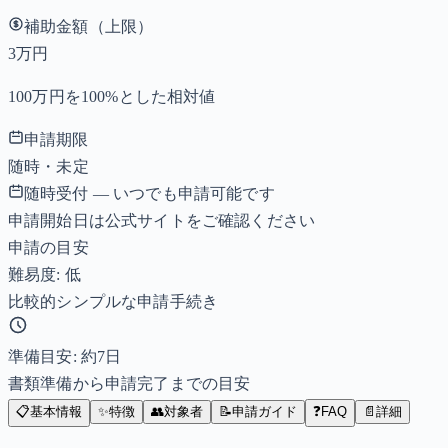
補助金額（上限）
3万円
100万円を100%とした相対値
申請期限
随時・未定
随時受付 — いつでも申請可能です
申請開始日は公式サイトをご確認ください
申請の目安
難易度: 低
比較的シンプルな申請手続き
準備目安: 約
7
日
書類準備から申請完了までの目安
📋
基本情報
✨
特徴
👥
対象者
📝
申請ガイド
❓
FAQ
📄
詳細