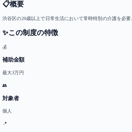
📋
概要
渋谷区の20歳以上で日常生活において常時特別の介護を必要と
✨
この制度の特徴
💰
補助金額
最大3万円
👥
対象者
個人
📍