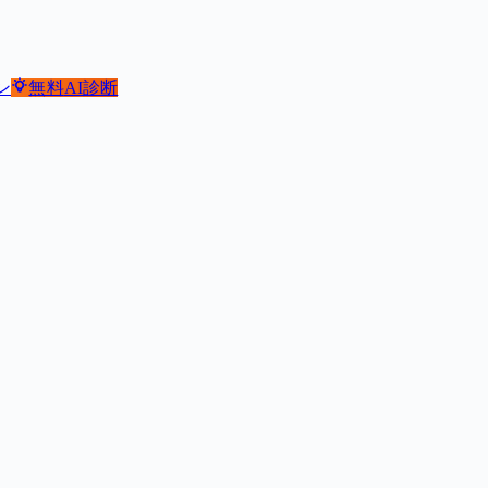
ン
無料
AI診断