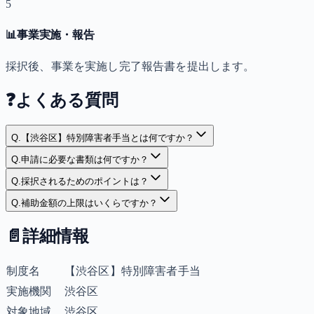
5
📊
事業実施・報告
採択後、事業を実施し完了報告書を提出します。
❓
よくある質問
Q.
【渋谷区】特別障害者手当とは何ですか？
Q.
申請に必要な書類は何ですか？
Q.
採択されるためのポイントは？
Q.
補助金額の上限はいくらですか？
📄
詳細情報
制度名
【渋谷区】特別障害者手当
実施機関
渋谷区
対象地域
渋谷区