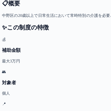
📋
概要
中野区の20歳以上で日常生活において常時特別の介護を必要と
✨
この制度の特徴
💰
補助金額
最大3万円
👥
対象者
個人
📍