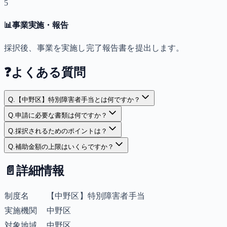
5
📊
事業実施・報告
採択後、事業を実施し完了報告書を提出します。
❓
よくある質問
Q.
【中野区】特別障害者手当とは何ですか？
Q.
申請に必要な書類は何ですか？
Q.
採択されるためのポイントは？
Q.
補助金額の上限はいくらですか？
📄
詳細情報
制度名
【中野区】特別障害者手当
実施機関
中野区
対象地域
中野区