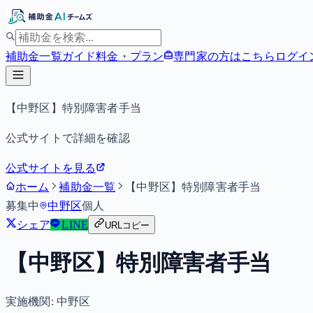
補助金一覧
ガイド
料金・プラン
専門家の方はこちら
ログイ
【中野区】特別障害者手当
公式サイトで詳細を確認
公式サイトを見る
ホーム
補助金一覧
【中野区】特別障害者手当
募集中
中野区
個人
シェア
LINE
URLコピー
【中野区】特別障害者手当
実施機関:
中野区