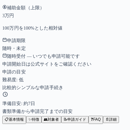
補助金額（上限）
3万円
100万円を100%とした相対値
申請期限
随時・未定
随時受付 — いつでも申請可能です
申請開始日は公式サイトをご確認ください
申請の目安
難易度: 低
比較的シンプルな申請手続き
準備目安: 約
7
日
書類準備から申請完了までの目安
📋
基本情報
✨
特徴
👥
対象者
📝
申請ガイド
❓
FAQ
📄
詳細