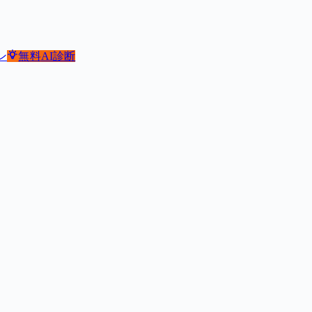
ン
無料
AI診断