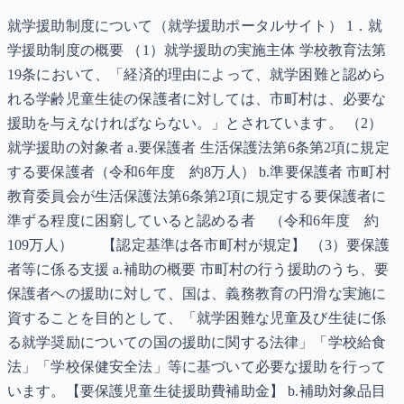
就学援助制度について（就学援助ポータルサイト） 1．就
学援助制度の概要 （1）就学援助の実施主体 学校教育法第
19条において、「経済的理由によって、就学困難と認めら
れる学齢児童生徒の保護者に対しては、市町村は、必要な
援助を与えなければならない。」とされています。 （2）
就学援助の対象者 a.要保護者 生活保護法第6条第2項に規定
する要保護者（令和6年度 約8万人） b.準要保護者 市町村
教育委員会が生活保護法第6条第2項に規定する要保護者に
準ずる程度に困窮していると認める者 （令和6年度 約
109万人） 【認定基準は各市町村が規定】 （3）要保護
者等に係る支援 a.補助の概要 市町村の行う援助のうち、要
保護者への援助に対して、国は、義務教育の円滑な実施に
資することを目的として、「就学困難な児童及び生徒に係
る就学奨励についての国の援助に関する法律」「学校給食
法」「学校保健安全法」等に基づいて必要な援助を行って
います。【要保護児童生徒援助費補助金】 b.補助対象品目