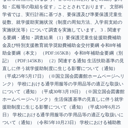
知・広報等の取組を促す」こととされております。 文部科
学省では、実行計画に基づき、要保護及び準要保護児童生
徒数、就学援助実施状況（制度の周知方法、入学前支給の
実施状況等）について調査を実施しています。 3．関連す
る要綱・通知・調査結果 （1）要保護児童生徒援助費補助
金及び特別支援教育就学奨励費補助金交付要綱 令和8年補
助金要綱（本文） （PDF:165KB） 令和8年補助金要綱（別
記） （PDF:145KB） （2）関連する通知 生活扶助基準の見
直しに伴う就学援助制度に生じる影響について（通知）
（平成25年5月17日）（※国立国会図書館ホームページへリ
ンク） 学校における通学用服等の学用品等の適正な取扱い
について（通知）（平成30年3月19日）（※国立国会図書館
ホームページへリンク） 生活保護基準の見直しに伴う就学
援助制度に生じる影響について（通知）（平成30年6月25
日） 学校における通学用服等の学用品等の適正な取扱いに
ついて（通知）（令和5年10月23日） 学校における補助教