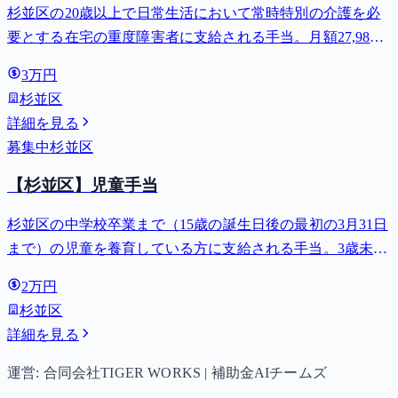
杉並区の20歳以上で日常生活において常時特別の介護を必
要とする在宅の重度障害者に支給される手当。月額27,980
円。
3万円
杉並区
詳細を見る
募集中
杉並区
【杉並区】児童手当
杉並区の中学校卒業まで（15歳の誕生日後の最初の3月31日
まで）の児童を養育している方に支給される手当。3歳未満
は月額15,000円、3歳以上小学校修了前は月額10,000円（第3
2万円
子以降は15,000円）、中学生は月額10,000円。
杉並区
詳細を見る
運営: 合同会社TIGER WORKS | 補助金AIチームズ