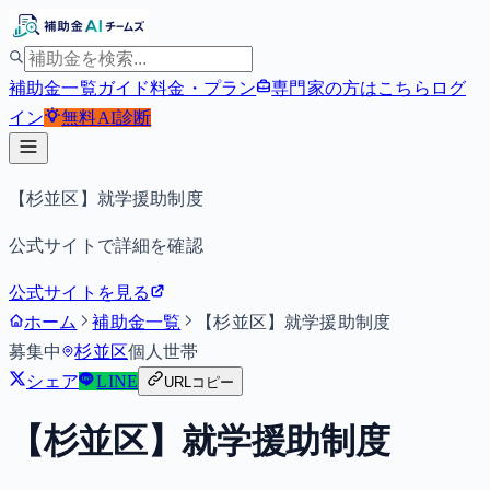
補助金一覧
ガイド
料金・プラン
専門家の方はこちら
ログ
イン
無料
AI診断
【杉並区】就学援助制度
公式サイトで詳細を確認
公式サイトを見る
ホーム
補助金一覧
【杉並区】就学援助制度
募集中
杉並区
個人
世帯
シェア
LINE
URLコピー
【杉並区】就学援助制度