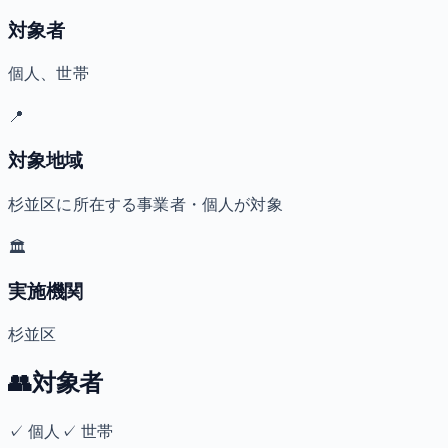
対象者
個人、世帯
📍
対象地域
杉並区に所在する事業者・個人が対象
🏛️
実施機関
杉並区
👥
対象者
✓
個人
✓
世帯