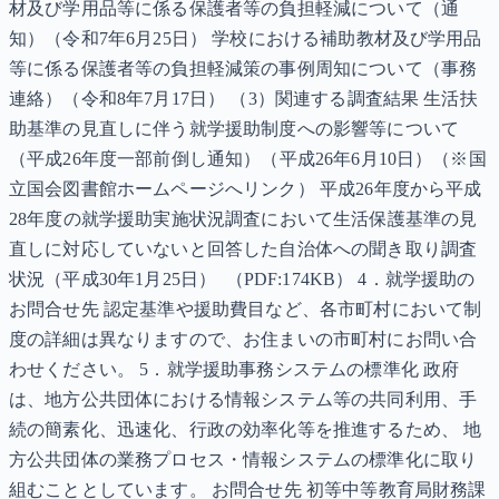
材及び学用品等に係る保護者等の負担軽減について（通
知）（令和7年6月25日） 学校における補助教材及び学用品
等に係る保護者等の負担軽減策の事例周知について（事務
連絡）（令和8年7月17日） （3）関連する調査結果 生活扶
助基準の見直しに伴う就学援助制度への影響等について
（平成26年度一部前倒し通知）（平成26年6月10日）（※国
立国会図書館ホームページへリンク） 平成26年度から平成
28年度の就学援助実施状況調査において生活保護基準の見
直しに対応していないと回答した自治体への聞き取り調査
状況（平成30年1月25日） （PDF:174KB） 4．就学援助の
お問合せ先 認定基準や援助費目など、各市町村において制
度の詳細は異なりますので、お住まいの市町村にお問い合
わせください。 5．就学援助事務システムの標準化 政府
は、地方公共団体における情報システム等の共同利用、手
続の簡素化、迅速化、行政の効率化等を推進するため、 地
方公共団体の業務プロセス・情報システムの標準化に取り
組むこととしています。 お問合せ先 初等中等教育局財務課