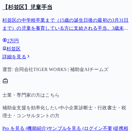
【杉並区】児童手当
杉並区の中学校卒業まで（15歳の誕生日後の最初の3月31日
まで）の児童を養育している方に支給される手当。3歳未満
は月額15,000円、3歳以上小学校修了前は月額10,000円（第3
2万円
子以降は15,000円）、中学生は月額10,000円。
杉並区
詳細を見る
運営: 合同会社TIGER WORKS | 補助金AIチームズ
士業・専門家の方はこちら
補助金支援を効率化したい中小企業診断士・行政書士・税
理士・コンサルタントの方
Pro を見る (機能紹介)
サンプルを見る (ログイン不要)
提携相