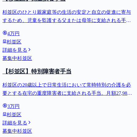
杉並区のひとり親家庭等の生活の安定と自立の促進に寄与
するため、児童を監護する父または母等に支給される手
当。全部支給で月額最大44,140円。
4万円
杉並区
詳細を見る
募集中
杉並区
【杉並区】特別障害者手当
杉並区の20歳以上で日常生活において常時特別の介護を必
要とする在宅の重度障害者に支給される手当。月額27,980
円。
3万円
杉並区
詳細を見る
募集中
杉並区