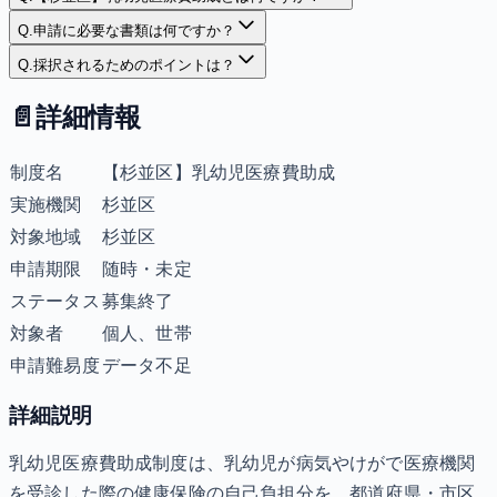
Q.
申請に必要な書類は何ですか？
Q.
採択されるためのポイントは？
📄
詳細情報
制度名
【杉並区】乳幼児医療費助成
実施機関
杉並区
対象地域
杉並区
申請期限
随時・未定
ステータス
募集終了
対象者
個人、世帯
申請難易度
データ不足
詳細説明
乳幼児医療費助成制度は、乳幼児が病気やけがで医療機関
を受診した際の健康保険の自己負担分を、都道府県・市区