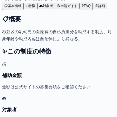
📋
基本情報
✨
特徴
👥
対象者
📝
申請ガイド
❓
FAQ
📄
詳細
📋
概要
杉並区の乳幼児の医療費の自己負担分を助成する制度。対
象年齢や助成内容は自治体により異なる。
✨
この制度の特徴
💰
補助金額
金額は公式サイトの募集要項をご確認ください
👥
対象者