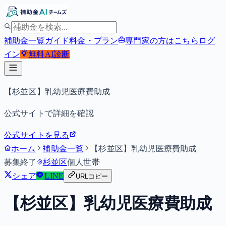
補助金一覧
ガイド
料金・プラン
専門家の方はこちら
ログ
イン
無料
AI診断
【杉並区】乳幼児医療費助成
公式サイトで詳細を確認
公式サイトを見る
ホーム
補助金一覧
【杉並区】乳幼児医療費助成
募集終了
杉並区
個人
世帯
シェア
LINE
URLコピー
【杉並区】乳幼児医療費助成