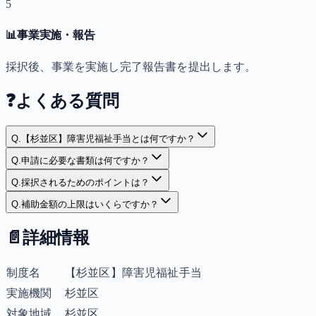
5
📊
事業実施・報告
採択後、事業を実施し完了報告書を提出します。
❓
よくある質問
Q.
【杉並区】障害児福祉手当とは何ですか？
Q.
申請に必要な書類は何ですか？
Q.
採択されるためのポイントは？
Q.
補助金額の上限はいくらですか？
📄
詳細情報
制度名
【杉並区】障害児福祉手当
実施機関
杉並区
対象地域
杉並区