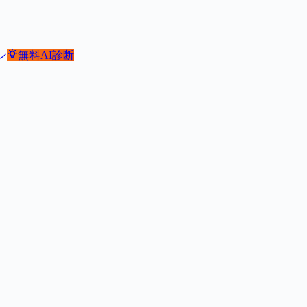
ン
無料
AI診断