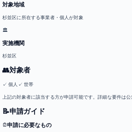
対象地域
杉並区に所在する事業者・個人が対象
🏛️
実施機関
杉並区
👥
対象者
✓
個人
✓
世帯
上記の対象者に該当する方が申請可能です。詳細な要件は公
📝
申請ガイド
申請に必要なもの