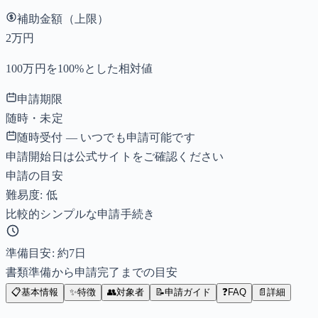
補助金額（上限）
2万円
100万円を100%とした相対値
申請期限
随時・未定
随時受付 — いつでも申請可能です
申請開始日は公式サイトをご確認ください
申請の目安
難易度: 低
比較的シンプルな申請手続き
準備目安: 約
7
日
書類準備から申請完了までの目安
📋
基本情報
✨
特徴
👥
対象者
📝
申請ガイド
❓
FAQ
📄
詳細