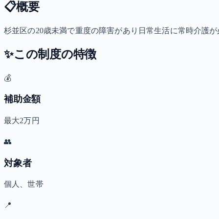
📋
概要
杉並区の20歳未満で重度の障害があり日常生活に常時介護が必
✨
この制度の特徴
💰
補助金額
最大2万円
👥
対象者
個人、世帯
📍