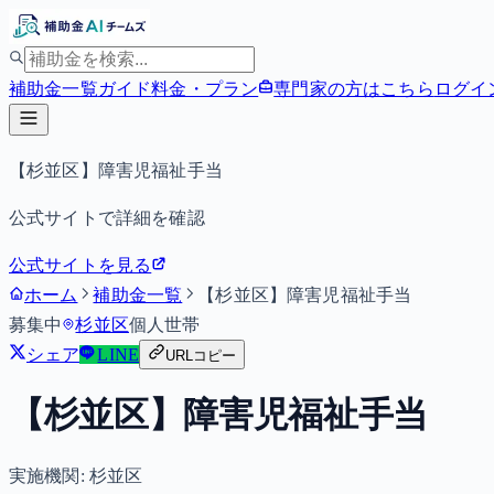
補助金一覧
ガイド
料金・プラン
専門家の方はこちら
ログイ
【杉並区】障害児福祉手当
公式サイトで詳細を確認
公式サイトを見る
ホーム
補助金一覧
【杉並区】障害児福祉手当
募集中
杉並区
個人
世帯
シェア
LINE
URLコピー
【杉並区】障害児福祉手当
実施機関:
杉並区