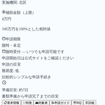
実施機関:
北区
補助金額（上限）
4万円
100万円を100%とした相対値
申請期限
随時・未定
随時受付 — いつでも申請可能です
申請開始日は公式サイトをご確認ください
申請の目安
難易度: 低
比較的シンプルな申請手続き
準備目安: 約
7
日
書類準備から申請完了までの目安
📋
基本情報
✨
特徴
👥
対象者
📝
申請ガイド
❓
FAQ
📄
詳細