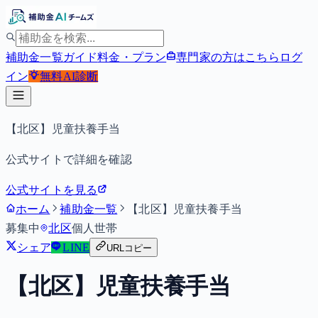
補助金一覧
ガイド
料金・プラン
専門家の方はこちら
ログ
イン
無料
AI診断
【北区】児童扶養手当
公式サイトで詳細を確認
公式サイトを見る
ホーム
補助金一覧
【北区】児童扶養手当
募集中
北区
個人
世帯
シェア
LINE
URLコピー
【北区】児童扶養手当