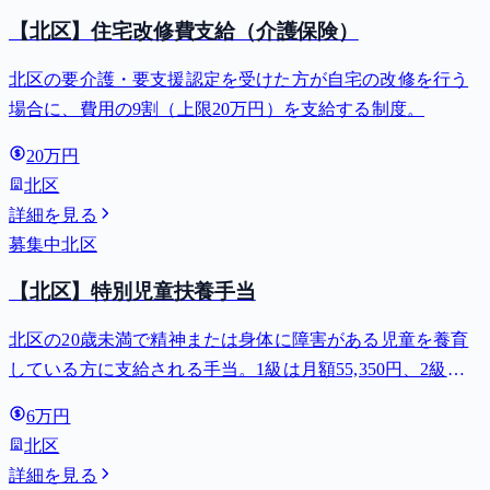
【北区】住宅改修費支給（介護保険）
北区の要介護・要支援認定を受けた方が自宅の改修を行う
場合に、費用の9割（上限20万円）を支給する制度。
20万円
北区
詳細を見る
募集中
北区
【北区】特別児童扶養手当
北区の20歳未満で精神または身体に障害がある児童を養育
している方に支給される手当。1級は月額55,350円、2級は
月額36,860円。
6万円
北区
詳細を見る