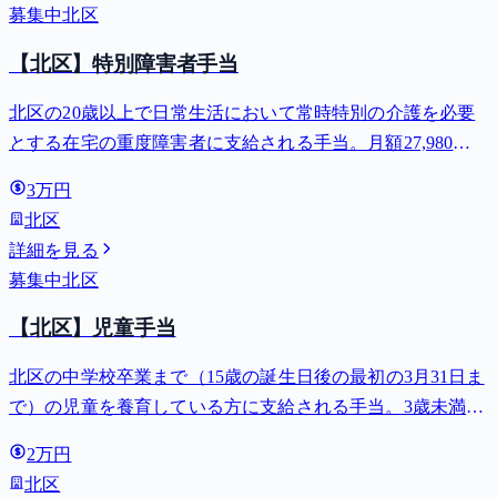
募集中
北区
【北区】特別障害者手当
北区の20歳以上で日常生活において常時特別の介護を必要
とする在宅の重度障害者に支給される手当。月額27,980
円。
3万円
北区
詳細を見る
募集中
北区
【北区】児童手当
北区の中学校卒業まで（15歳の誕生日後の最初の3月31日ま
で）の児童を養育している方に支給される手当。3歳未満は
月額15,000円、3歳以上小学校修了前は月額10,000円（第3子
2万円
以降は15,000円）、中学生は月額10,000円。
北区