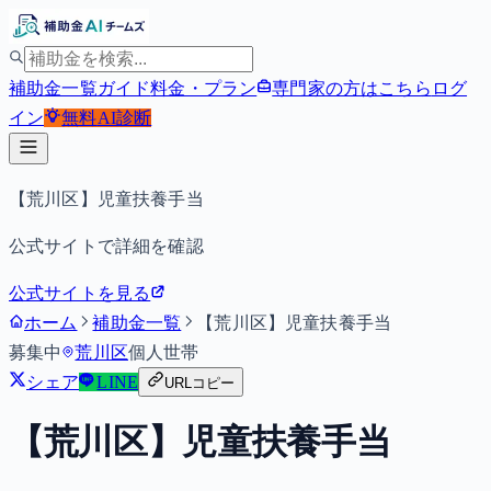
補助金一覧
ガイド
料金・プラン
専門家の方はこちら
ログ
イン
無料
AI診断
【荒川区】児童扶養手当
公式サイトで詳細を確認
公式サイトを見る
ホーム
補助金一覧
【荒川区】児童扶養手当
募集中
荒川区
個人
世帯
シェア
LINE
URLコピー
【荒川区】児童扶養手当