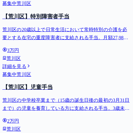
募集中
荒川区
【荒川区】特別障害者手当
荒川区の20歳以上で日常生活において常時特別の介護を必
要とする在宅の重度障害者に支給される手当。月額27,980
円。
3万円
荒川区
詳細を見る
募集中
荒川区
【荒川区】児童手当
荒川区の中学校卒業まで（15歳の誕生日後の最初の3月31日
まで）の児童を養育している方に支給される手当。3歳未満
は月額15,000円、3歳以上小学校修了前は月額10,000円（第3
2万円
子以降は15,000円）、中学生は月額10,000円。
荒川区