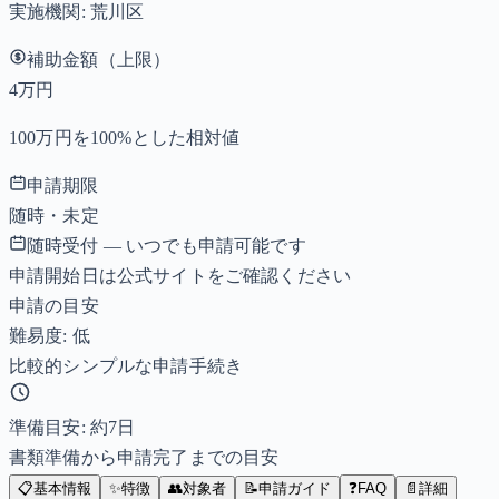
実施機関:
荒川区
補助金額（上限）
4万円
100万円を100%とした相対値
申請期限
随時・未定
随時受付 — いつでも申請可能です
申請開始日は公式サイトをご確認ください
申請の目安
難易度: 低
比較的シンプルな申請手続き
準備目安: 約
7
日
書類準備から申請完了までの目安
📋
基本情報
✨
特徴
👥
対象者
📝
申請ガイド
❓
FAQ
📄
詳細