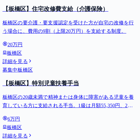
【板橋区】住宅改修費支給（介護保険）
板橋区の要介護・要支援認定を受けた方が自宅の改修を行
う場合に、費用の9割（上限20万円）を支給する制度。
20万円
板橋区
詳細を見る
募集中
板橋区
【板橋区】特別児童扶養手当
板橋区の20歳未満で精神または身体に障害がある児童を養
育している方に支給される手当。1級は月額55,350円、2級
は月額36,860円。
6万円
板橋区
詳細を見る