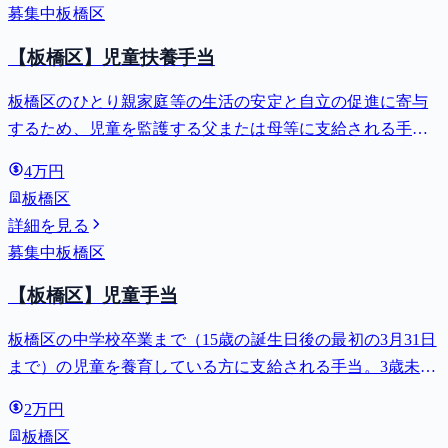
募集中
板橋区
【板橋区】児童扶養手当
板橋区のひとり親家庭等の生活の安定と自立の促進に寄与
するため、児童を監護する父または母等に支給される手
当。全部支給で月額最大44,140円。
4万円
板橋区
詳細を見る
募集中
板橋区
【板橋区】児童手当
板橋区の中学校卒業まで（15歳の誕生日後の最初の3月31日
まで）の児童を養育している方に支給される手当。3歳未満
は月額15,000円、3歳以上小学校修了前は月額10,000円（第3
2万円
子以降は15,000円）、中学生は月額10,000円。
板橋区