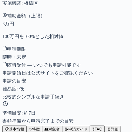
実施機関:
板橋区
補助金額（上限）
3万円
100万円を100%とした相対値
申請期限
随時・未定
随時受付 — いつでも申請可能です
申請開始日は公式サイトをご確認ください
申請の目安
難易度: 低
比較的シンプルな申請手続き
準備目安: 約
7
日
書類準備から申請完了までの目安
📋
基本情報
✨
特徴
👥
対象者
📝
申請ガイド
❓
FAQ
📄
詳細