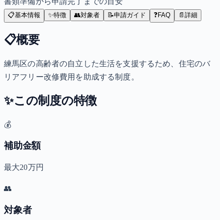
書類準備から申請完了までの目安
📋
基本情報
✨
特徴
👥
対象者
📝
申請ガイド
❓
FAQ
📄
詳細
📋
概要
練馬区の高齢者の自立した生活を支援するため、住宅のバ
リアフリー改修費用を助成する制度。
✨
この制度の特徴
💰
補助金額
最大20万円
👥
対象者