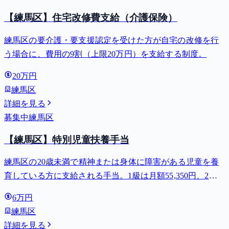
【練馬区】住宅改修費支給（介護保険）
練馬区の要介護・要支援認定を受けた方が自宅の改修を行
う場合に、費用の9割（上限20万円）を支給する制度。
20万円
練馬区
詳細を見る
募集中
練馬区
【練馬区】特別児童扶養手当
練馬区の20歳未満で精神または身体に障害がある児童を養
育している方に支給される手当。1級は月額55,350円、2級
は月額36,860円。
6万円
練馬区
詳細を見る