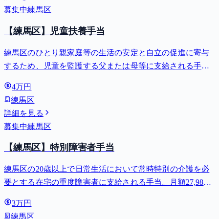
募集中
練馬区
【練馬区】児童扶養手当
練馬区のひとり親家庭等の生活の安定と自立の促進に寄与
するため、児童を監護する父または母等に支給される手
当。全部支給で月額最大44,140円。
4万円
練馬区
詳細を見る
募集中
練馬区
【練馬区】特別障害者手当
練馬区の20歳以上で日常生活において常時特別の介護を必
要とする在宅の重度障害者に支給される手当。月額27,980
円。
3万円
練馬区