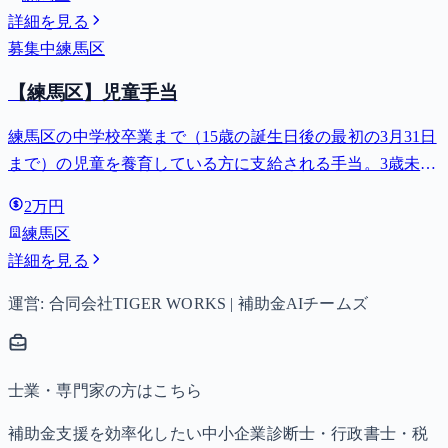
詳細を見る
募集中
練馬区
【練馬区】児童手当
練馬区の中学校卒業まで（15歳の誕生日後の最初の3月31日
まで）の児童を養育している方に支給される手当。3歳未満
は月額15,000円、3歳以上小学校修了前は月額10,000円（第3
2万円
子以降は15,000円）、中学生は月額10,000円。
練馬区
詳細を見る
運営: 合同会社TIGER WORKS | 補助金AIチームズ
士業・専門家の方はこちら
補助金支援を効率化したい中小企業診断士・行政書士・税