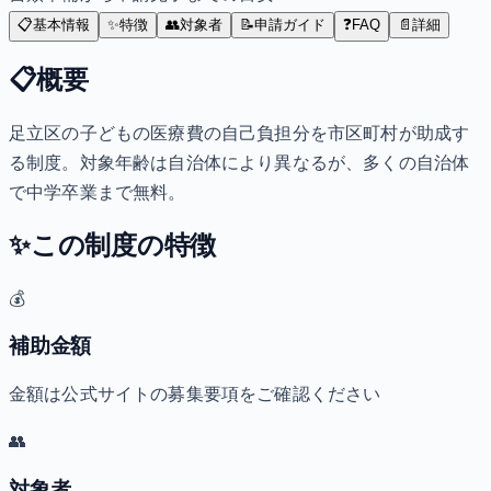
📋
基本情報
✨
特徴
👥
対象者
📝
申請ガイド
❓
FAQ
📄
詳細
📋
概要
足立区の子どもの医療費の自己負担分を市区町村が助成す
る制度。対象年齢は自治体により異なるが、多くの自治体
で中学卒業まで無料。
✨
この制度の特徴
💰
補助金額
金額は公式サイトの募集要項をご確認ください
👥
対象者