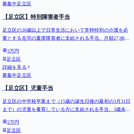
募集中
足立区
【足立区】特別障害者手当
足立区の20歳以上で日常生活において常時特別の介護を必
要とする在宅の重度障害者に支給される手当。月額27,980
円。
3万円
足立区
詳細を見る
募集中
足立区
【足立区】児童手当
足立区の中学校卒業まで（15歳の誕生日後の最初の3月31日
まで）の児童を養育している方に支給される手当。3歳未満
は月額15,000円、3歳以上小学校修了前は月額10,000円（第3
2万円
子以降は15,000円）、中学生は月額10,000円。
足立区