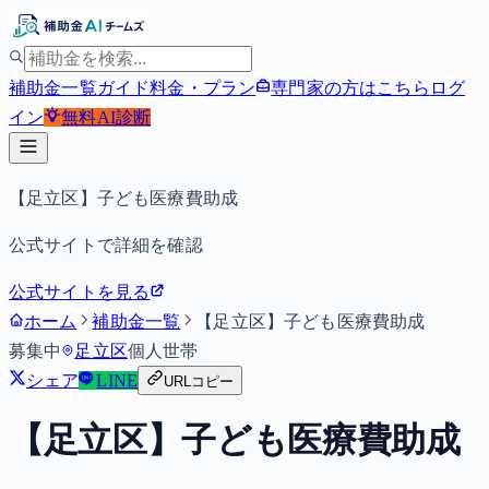
補助金一覧
ガイド
料金・プラン
専門家の方はこちら
ログ
イン
無料
AI診断
【足立区】子ども医療費助成
公式サイトで詳細を確認
公式サイトを見る
ホーム
補助金一覧
【足立区】子ども医療費助成
募集中
足立区
個人
世帯
シェア
LINE
URLコピー
【足立区】子ども医療費助成