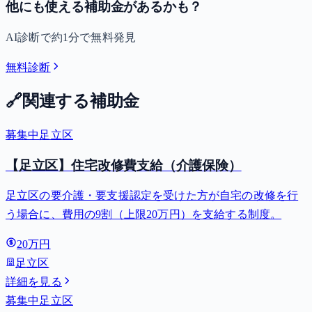
他にも使える補助金があるかも？
AI診断で約1分で無料発見
無料診断
🔗
関連する補助金
募集中
足立区
【足立区】住宅改修費支給（介護保険）
足立区の要介護・要支援認定を受けた方が自宅の改修を行
う場合に、費用の9割（上限20万円）を支給する制度。
20万円
足立区
詳細を見る
募集中
足立区