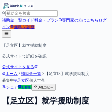
補助金一覧
ガイド
料金・プラン
専門家の方はこちら
ログ
イン
無料
AI診断
【足立区】就学援助制度
公式サイトで詳細を確認
公式サイトを見る
ホーム
補助金一覧
【足立区】就学援助制度
募集中
足立区
個人
世帯
シェア
LINE
URLコピー
【足立区】就学援助制度