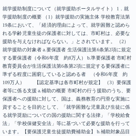
就学援助制度について（就学援助ポータルサイト） 1．就
学援助制度の概要 （1）就学援助の実施主体 学校教育法第
19条において、「経済的理由によって、就学困難と認めら
れる学齢児童生徒の保護者に対しては、市町村は、必要な
援助を与えなければならない。」とされています。 （2）
就学援助の対象者 a.要保護者 生活保護法第6条第2項に規定
する要保護者（令和6年度 約8万人） b.準要保護者 市町村
教育委員会が生活保護法第6条第2項に規定する要保護者に
準ずる程度に困窮していると認める者 （令和6年度 約
109万人） 【認定基準は各市町村が規定】 （3）要保護
者等に係る支援 a.補助の概要 市町村の行う援助のうち、要
保護者への援助に対して、国は、義務教育の円滑な実施に
資することを目的として、「就学困難な児童及び生徒に係
る就学奨励についての国の援助に関する法律」「学校給食
法」「学校保健安全法」等に基づいて必要な援助を行って
います。【要保護児童生徒援助費補助金】 b.補助対象品目