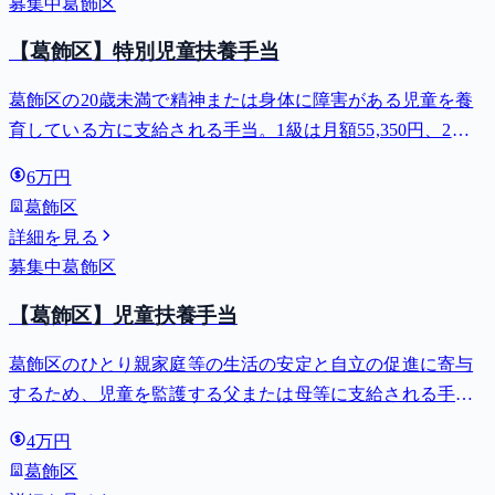
募集中
葛飾区
【葛飾区】特別児童扶養手当
葛飾区の20歳未満で精神または身体に障害がある児童を養
育している方に支給される手当。1級は月額55,350円、2級
は月額36,860円。
6万円
葛飾区
詳細を見る
募集中
葛飾区
【葛飾区】児童扶養手当
葛飾区のひとり親家庭等の生活の安定と自立の促進に寄与
するため、児童を監護する父または母等に支給される手
当。全部支給で月額最大44,140円。
4万円
葛飾区