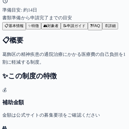
準備目安: 約
14
日
書類準備から申請完了までの目安
📋
基本情報
✨
特徴
👥
対象者
📝
申請ガイド
❓
FAQ
📄
詳細
📋
概要
葛飾区の精神疾患の通院治療にかかる医療費の自己負担を1
割に軽減する制度。
✨
この制度の特徴
💰
補助金額
金額は公式サイトの募集要項をご確認ください
👥