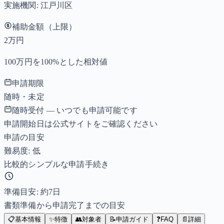
実施機関:
江戸川区
補助金額（上限）
2万円
100万円を100%とした相対値
申請期限
随時・未定
随時受付 — いつでも申請可能です
申請開始日は公式サイトをご確認ください
申請の目安
難易度: 低
比較的シンプルな申請手続き
準備目安: 約
7
日
書類準備から申請完了までの目安
📋
基本情報
✨
特徴
👥
対象者
📝
申請ガイド
❓
FAQ
📄
詳細