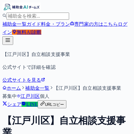
補助金一覧
ガイド
料金・プラン
専門家の方はこちら
ログ
イン
無料
AI診断
【江戸川区】自立相談支援事業
公式サイトで詳細を確認
公式サイトを見る
ホーム
補助金一覧
【江戸川区】自立相談支援事業
募集中
江戸川区
個人
シェア
LINE
URLコピー
【江戸川区】自立相談支援事
業