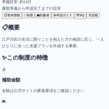
準備目安: 約
14
日
書類準備から申請完了までの目安
📋
基本情報
✨
特徴
👥
対象者
📝
申請ガイド
❓
FAQ
📄
詳細
📋
概要
江戸川区の生活に困りごとを抱えた方の相談に応じ、一人
ひとりに合った支援プランを作成する事業。
✨
この制度の特徴
💰
補助金額
金額は公式サイトの募集要項をご確認ください
👥