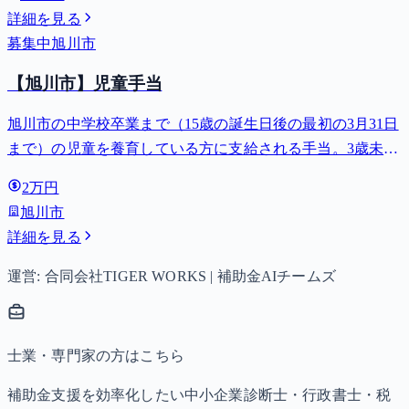
詳細を見る
募集中
旭川市
【旭川市】児童手当
旭川市の中学校卒業まで（15歳の誕生日後の最初の3月31日
まで）の児童を養育している方に支給される手当。3歳未満
は月額15,000円、3歳以上小学校修了前は月額10,000円（第3
2万円
子以降は15,000円）、中学生は月額10,000円。
旭川市
詳細を見る
運営: 合同会社TIGER WORKS | 補助金AIチームズ
士業・専門家の方はこちら
補助金支援を効率化したい中小企業診断士・行政書士・税