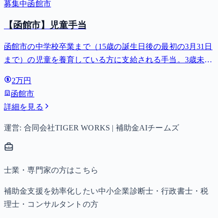
募集中
函館市
【函館市】児童手当
函館市の中学校卒業まで（15歳の誕生日後の最初の3月31日
まで）の児童を養育している方に支給される手当。3歳未満
は月額15,000円、3歳以上小学校修了前は月額10,000円（第3
2万円
子以降は15,000円）、中学生は月額10,000円。
函館市
詳細を見る
運営: 合同会社TIGER WORKS | 補助金AIチームズ
士業・専門家の方はこちら
補助金支援を効率化したい中小企業診断士・行政書士・税
理士・コンサルタントの方