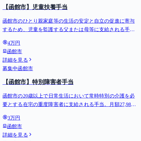
【函館市】児童扶養手当
函館市のひとり親家庭等の生活の安定と自立の促進に寄与
するため、児童を監護する父または母等に支給される手
当。全部支給で月額最大44,140円。
4万円
函館市
詳細を見る
募集中
函館市
【函館市】特別障害者手当
函館市の20歳以上で日常生活において常時特別の介護を必
要とする在宅の重度障害者に支給される手当。月額27,980
円。
3万円
函館市
詳細を見る