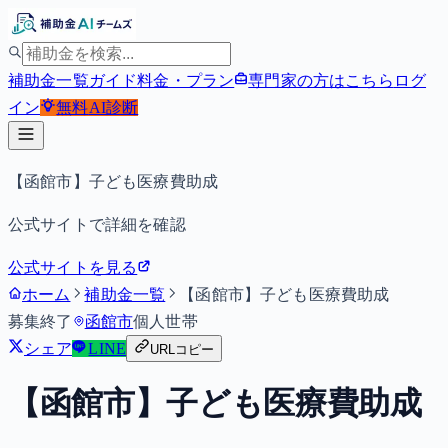
補助金一覧
ガイド
料金・プラン
専門家の方はこちら
ログ
イン
無料
AI診断
【函館市】子ども医療費助成
公式サイトで詳細を確認
公式サイトを見る
ホーム
補助金一覧
【函館市】子ども医療費助成
募集終了
函館市
個人
世帯
シェア
LINE
URLコピー
【函館市】子ども医療費助成