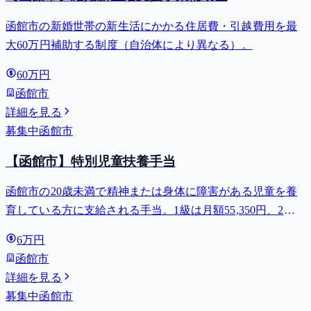
函館市の新婚世帯の新生活にかかる住居費・引越費用を最
大60万円補助する制度（自治体により異なる）。
60万円
函館市
詳細を見る
募集中
函館市
【函館市】特別児童扶養手当
函館市の20歳未満で精神または身体に障害がある児童を養
育している方に支給される手当。1級は月額55,350円、2級
は月額36,860円。
6万円
函館市
詳細を見る
募集中
函館市