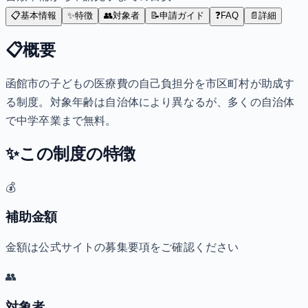
📋
基本情報
✨
特徴
👥
対象者
📝
申請ガイド
❓
FAQ
📄
詳細
📋
概要
函館市の子どもの医療費の自己負担分を市区町村が助成す
る制度。対象年齢は自治体により異なるが、多くの自治体
で中学卒業まで無料。
✨
この制度の特徴
💰
補助金額
金額は公式サイトの募集要項をご確認ください
👥
対象者