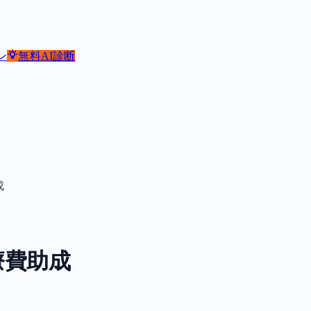
ン
無料
AI診断
成
療費助成