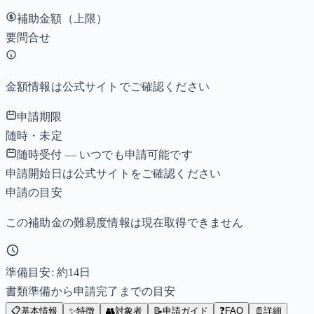
補助金額（上限）
要問合せ
金額情報は公式サイトでご確認ください
申請期限
随時・未定
随時受付 — いつでも申請可能です
申請開始日は公式サイトをご確認ください
申請の目安
この補助金の難易度情報は現在取得できません
準備目安: 約
14
日
書類準備から申請完了までの目安
📋
基本情報
✨
特徴
👥
対象者
📝
申請ガイド
❓
FAQ
📄
詳細