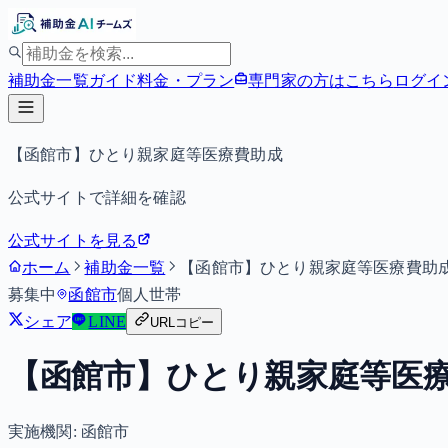
補助金一覧
ガイド
料金・プラン
専門家の方はこちら
ログイ
【函館市】ひとり親家庭等医療費助成
公式サイトで詳細を確認
公式サイトを見る
ホーム
補助金一覧
【函館市】ひとり親家庭等医療費助
募集中
函館市
個人
世帯
シェア
LINE
URLコピー
【函館市】ひとり親家庭等医
実施機関:
函館市