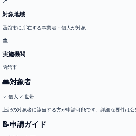
📍
対象地域
函館市に所在する事業者・個人が対象
🏛️
実施機関
函館市
👥
対象者
✓
個人
✓
世帯
上記の対象者に該当する方が申請可能です。詳細な要件は公
📝
申請ガイド