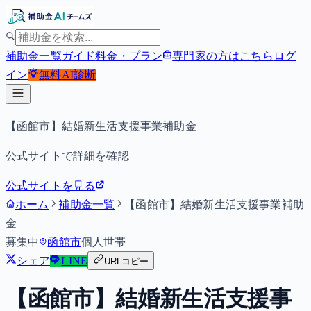
補助金一覧
ガイド
料金・プラン
専門家の方はこちら
ログ
イン
無料
AI診断
【函館市】結婚新生活支援事業補助金
公式サイトで詳細を確認
公式サイトを見る
ホーム
補助金一覧
【函館市】結婚新生活支援事業補助
金
募集中
函館市
個人
世帯
シェア
LINE
URLコピー
【函館市】結婚新生活支援事