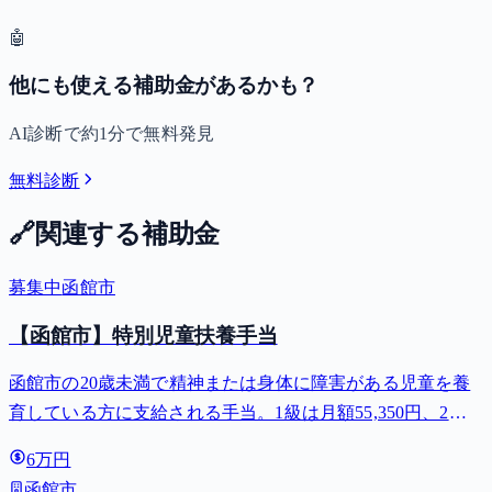
🤖
他にも使える補助金があるかも？
AI診断で約1分で無料発見
無料診断
🔗
関連する補助金
募集中
函館市
【函館市】特別児童扶養手当
函館市の20歳未満で精神または身体に障害がある児童を養
育している方に支給される手当。1級は月額55,350円、2級
は月額36,860円。
6万円
函館市