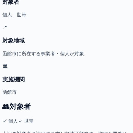
対象者
個人、世帯
📍
対象地域
函館市に所在する事業者・個人が対象
🏛️
実施機関
函館市
👥
対象者
✓
個人
✓
世帯