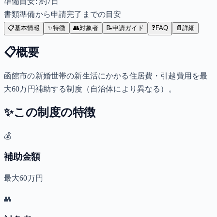
準備目安: 約
7
日
書類準備から申請完了までの目安
📋
基本情報
✨
特徴
👥
対象者
📝
申請ガイド
❓
FAQ
📄
詳細
📋
概要
函館市の新婚世帯の新生活にかかる住居費・引越費用を最
大60万円補助する制度（自治体により異なる）。
✨
この制度の特徴
💰
補助金額
最大60万円
👥