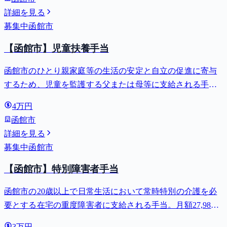
詳細を見る
募集中
函館市
【函館市】児童扶養手当
函館市のひとり親家庭等の生活の安定と自立の促進に寄与
するため、児童を監護する父または母等に支給される手
当。全部支給で月額最大44,140円。
4万円
函館市
詳細を見る
募集中
函館市
【函館市】特別障害者手当
函館市の20歳以上で日常生活において常時特別の介護を必
要とする在宅の重度障害者に支給される手当。月額27,980
円。
3万円