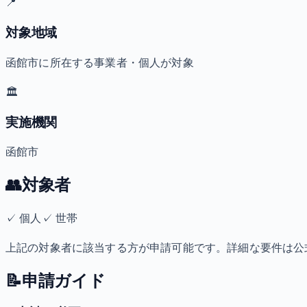
📍
対象地域
函館市に所在する事業者・個人が対象
🏛️
実施機関
函館市
👥
対象者
✓
個人
✓
世帯
上記の対象者に該当する方が申請可能です。詳細な要件は公
📝
申請ガイド