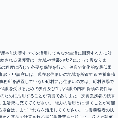
護制度 資産や能力等すべてを活用してもなお生活に困窮する方に対
支給される保護費は、地域や世帯の状況によって異なりま
その困窮の程度に応じて必要な保護を行い、健康で文化的な最低限
の相談・申請窓口は、現在お住まいの地域を所管する 福祉事務
祉事務所を設置していない町村にお住まいの方は、町村役場で
活保護を受けるための要件及び生活保護の内容 保護の要件等
持のために活用することが前提でありまた、扶養義務者の扶養
し生活費に充ててください。 能力の活用とは 働くことが可能
る場合は、まずそれらを活用してください。 扶養義務者の扶
の定める基準で計算される最低生活費を比較して、収入が最低