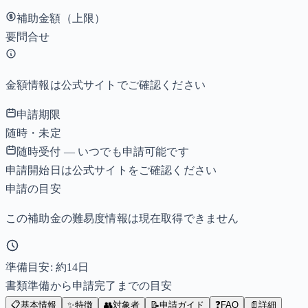
補助金額（上限）
要問合せ
金額情報は公式サイトでご確認ください
申請期限
随時・未定
随時受付 — いつでも申請可能です
申請開始日は公式サイトをご確認ください
申請の目安
この補助金の難易度情報は現在取得できません
準備目安: 約
14
日
書類準備から申請完了までの目安
📋
基本情報
✨
特徴
👥
対象者
📝
申請ガイド
❓
FAQ
📄
詳細