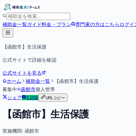
補助金一覧
ガイド
料金・プラン
専門家の方はこちら
ログイ
【函館市】生活保護
公式サイトで詳細を確認
公式サイトを見る
ホーム
補助金一覧
【函館市】生活保護
募集中
函館市
個人
世帯
シェア
LINE
URLコピー
【函館市】生活保護
実施機関:
函館市