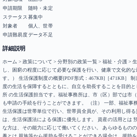
申請期限
随時・未定
ステータス
募集中
対象者
個人、世帯
申請難易度
データ不足
詳細説明
ホーム > 政策について > 分野別の政策一覧 > 福祉・介護
し、困窮の程度に応じて必要な保護を行い、健康で文化的な
す。） 生活保護制度の概要[PDF形式：467KB]［471
度の生活を保障するとともに、自立を助長することを目的とし
所 の生活保護担当です。福祉事務所は、市（区）部では市
も申請の手続を行うことができます。 （注） 一部、福祉事
生活保護は世帯単位で行い、世帯員全員が、その利用し得る
は、生活保護法による保護に優先します。 資産の活用とは 
な方は、その能力に応じて働いてください。 あらゆるもの
養とは 親族等から援助を受けることができる場合は、援助