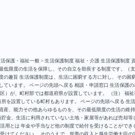
 > 生活保護・福祉一般 > 生活保護制度 福祉・介護 生活保
最低限度の生活を保障し、その自立を助長する制度です。（
KB］ 制度の趣旨 生活保護制度は、生活に困窮する方に対し、
ています。 ページの先頭へ戻る 相談・申請窓口 生活保護
（区）が、町村部では都道府県が設置しています。 （注） 福
務所を設置している町村もあります。 ページの先頭へ戻る 生
資産、能力その他あらゆるものを、その最低限度の生活の維
預貯金、生活に利用されていない土地・家屋等があれば売却等
の活用とは 年金や手当など他の制度で給付を受けることができ
を受けてください。 そのうえで、世帯の収入と厚生労働大臣