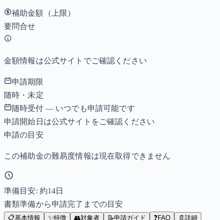
補助金額（上限）
要問合せ
金額情報は公式サイトでご確認ください
申請期限
随時・未定
随時受付 — いつでも申請可能です
申請開始日は公式サイトをご確認ください
申請の目安
この補助金の難易度情報は現在取得できません
準備目安: 約
14
日
書類準備から申請完了までの目安
📋
基本情報
✨
特徴
👥
対象者
📝
申請ガイド
❓
FAQ
📄
詳細