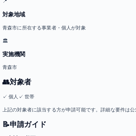
📍
対象地域
青森市に所在する事業者・個人が対象
🏛️
実施機関
青森市
👥
対象者
✓
個人
✓
世帯
上記の対象者に該当する方が申請可能です。詳細な要件は公
📝
申請ガイド