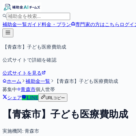
補助金一覧
ガイド
料金・プラン
専門家の方はこちら
ログイ
【青森市】子ども医療費助成
公式サイトで詳細を確認
公式サイトを見る
ホーム
補助金一覧
【青森市】子ども医療費助成
募集中
青森市
個人
世帯
シェア
LINE
URLコピー
【青森市】子ども医療費助成
実施機関:
青森市