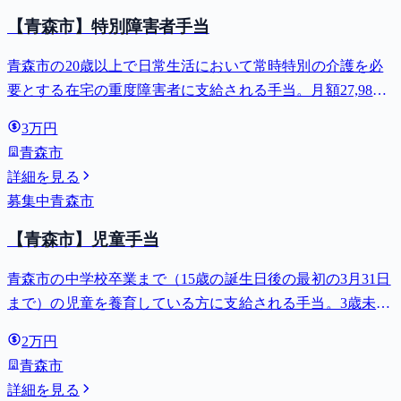
【青森市】特別障害者手当
青森市の20歳以上で日常生活において常時特別の介護を必
要とする在宅の重度障害者に支給される手当。月額27,980
円。
3万円
青森市
詳細を見る
募集中
青森市
【青森市】児童手当
青森市の中学校卒業まで（15歳の誕生日後の最初の3月31日
まで）の児童を養育している方に支給される手当。3歳未満
は月額15,000円、3歳以上小学校修了前は月額10,000円（第3
2万円
子以降は15,000円）、中学生は月額10,000円。
青森市
詳細を見る