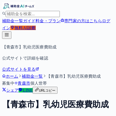
補助金一覧
ガイド
料金・プラン
専門家の方はこちら
ログ
イン
無料
AI診断
【青森市】乳幼児医療費助成
公式サイトで詳細を確認
公式サイトを見る
ホーム
補助金一覧
【青森市】乳幼児医療費助成
募集中
青森市
個人
世帯
シェア
LINE
URLコピー
【青森市】乳幼児医療費助成