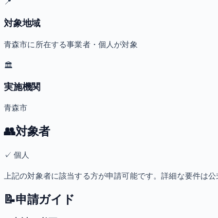
📍
対象地域
青森市に所在する事業者・個人が対象
🏛️
実施機関
青森市
👥
対象者
✓
個人
上記の対象者に該当する方が申請可能です。詳細な要件は公
📝
申請ガイド