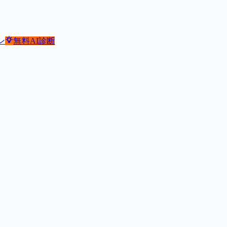
ン
無料
AI診断