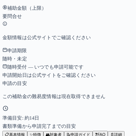
補助金額（上限）
要問合せ
金額情報は公式サイトでご確認ください
申請期限
随時・未定
随時受付 — いつでも申請可能です
申請開始日は公式サイトをご確認ください
申請の目安
この補助金の難易度情報は現在取得できません
準備目安: 約
14
日
書類準備から申請完了までの目安
📋
基本情報
✨
特徴
👥
対象者
📝
申請ガイド
❓
FAQ
📄
詳細