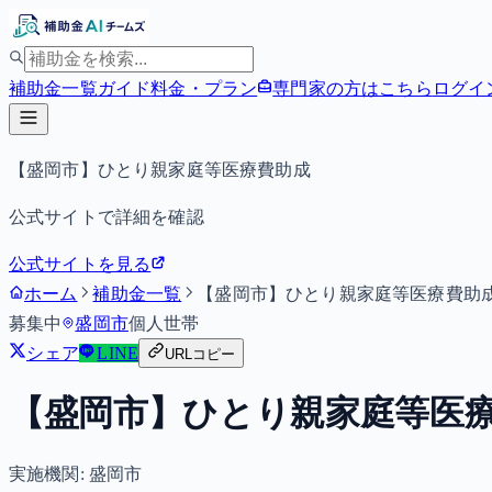
補助金一覧
ガイド
料金・プラン
専門家の方はこちら
ログイ
【盛岡市】ひとり親家庭等医療費助成
公式サイトで詳細を確認
公式サイトを見る
ホーム
補助金一覧
【盛岡市】ひとり親家庭等医療費助
募集中
盛岡市
個人
世帯
シェア
LINE
URLコピー
【盛岡市】ひとり親家庭等医
実施機関:
盛岡市