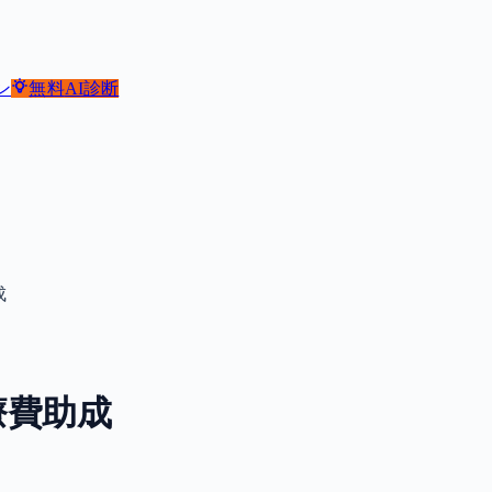
ン
無料
AI診断
成
療費助成