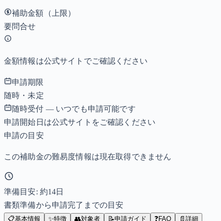
補助金額（上限）
要問合せ
金額情報は公式サイトでご確認ください
申請期限
随時・未定
随時受付 — いつでも申請可能です
申請開始日は公式サイトをご確認ください
申請の目安
この補助金の難易度情報は現在取得できません
準備目安: 約
14
日
書類準備から申請完了までの目安
📋
基本情報
✨
特徴
👥
対象者
📝
申請ガイド
❓
FAQ
📄
詳細