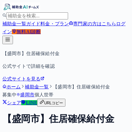
補助金一覧
ガイド
料金・プラン
専門家の方はこちら
ログ
イン
無料
AI診断
【盛岡市】住居確保給付金
公式サイトで詳細を確認
公式サイトを見る
ホーム
補助金一覧
【盛岡市】住居確保給付金
募集中
盛岡市
個人
世帯
シェア
LINE
URLコピー
【盛岡市】住居確保給付金