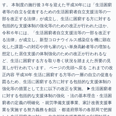
す。 本制度の施行後３年を迎えた平成30年には「生活困窮
者等の自立を促進するための生活困窮者自立支援法等の一
部を改正する法律」が成立し、生活に困窮する方に対する
包括的な支援体制の強化等のための改正が行われたほか、
令和６年には、「生活困窮者自立支援法等の一部を改正す
る法律」が成立し、新型コロナウイルス感染症を機に顕在
化した課題への対応や持ち家のない単身高齢者等の増加も
想定した居住支援の体制強化のための改正が行われるな
ど、生活に困窮する方を取り巻く状況を踏まえた所要の見
直しが行われています。 ページの先頭へ戻る これまでの改
正内容 平成30年 生活に困窮する方等の一層の自立の促進を
図るため、生活に困窮する方に対する包括的な支援体制の
強化等の措置として主に以下の改正を実施。 ▶生活困窮者
に対する包括的な支援体制の強化 ・法の基本理念・生活困
窮者の定義の明確化 ・就労準備支援事業、家計改善支援事
業を実施する努力義務を創設 ・都道府県等の各部局で把握