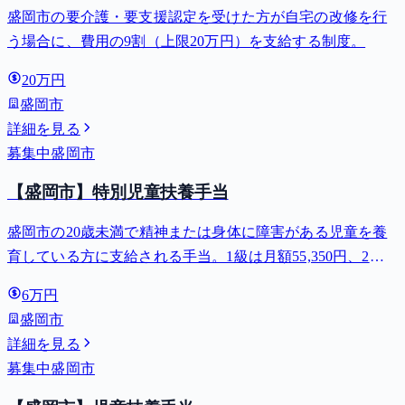
盛岡市の要介護・要支援認定を受けた方が自宅の改修を行
う場合に、費用の9割（上限20万円）を支給する制度。
20万円
盛岡市
詳細を見る
募集中
盛岡市
【盛岡市】特別児童扶養手当
盛岡市の20歳未満で精神または身体に障害がある児童を養
育している方に支給される手当。1級は月額55,350円、2級
は月額36,860円。
6万円
盛岡市
詳細を見る
募集中
盛岡市