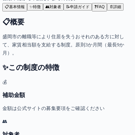
📋
基本情報
✨
特徴
👥
対象者
📝
申請ガイド
❓
FAQ
📄
詳細
📋
概要
盛岡市の離職等により住居を失うおそれのある方に対し
て、家賃相当額を支給する制度。原則3か月間（最長9か
月）。
✨
この制度の特徴
💰
補助金額
金額は公式サイトの募集要項をご確認ください
👥
対象者