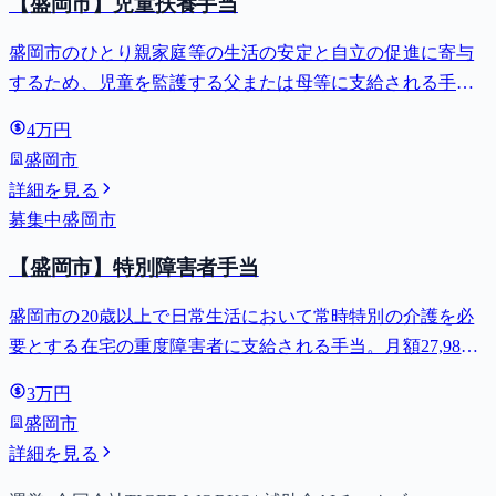
【盛岡市】児童扶養手当
盛岡市のひとり親家庭等の生活の安定と自立の促進に寄与
するため、児童を監護する父または母等に支給される手
当。全部支給で月額最大44,140円。
4万円
盛岡市
詳細を見る
募集中
盛岡市
【盛岡市】特別障害者手当
盛岡市の20歳以上で日常生活において常時特別の介護を必
要とする在宅の重度障害者に支給される手当。月額27,980
円。
3万円
盛岡市
詳細を見る