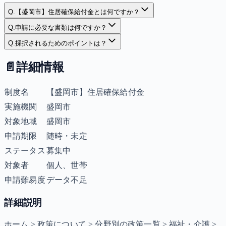
Q.
【盛岡市】住居確保給付金とは何ですか？
Q.
申請に必要な書類は何ですか？
Q.
採択されるためのポイントは？
📄
詳細情報
制度名
【盛岡市】住居確保給付金
実施機関
盛岡市
対象地域
盛岡市
申請期限
随時・未定
ステータス
募集中
対象者
個人、世帯
申請難易度
データ不足
詳細説明
ホーム > 政策について > 分野別の政策一覧 > 福祉・介護 >