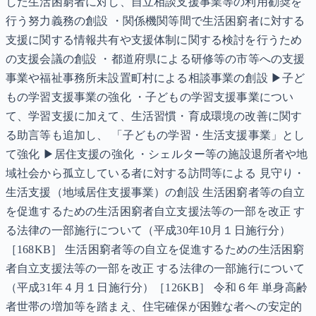
した生活困窮者に対し、自立相談支援事業等の利用勧奨を
行う努力義務の創設 ・関係機関等間で生活困窮者に対する
支援に関する情報共有や支援体制に関する検討を行うため
の支援会議の創設 ・都道府県による研修等の市等への支援
事業や福祉事務所未設置町村による相談事業の創設 ▶子ど
もの学習支援事業の強化 ・子どもの学習支援事業につい
て、学習支援に加えて、生活習慣・育成環境の改善に関す
る助言等も追加し、 「子どもの学習・生活支援事業」とし
て強化 ▶居住支援の強化 ・シェルター等の施設退所者や地
域社会から孤立している者に対する訪問等による 見守り・
生活支援（地域居住支援事業）の創設 生活困窮者等の自立
を促進するための生活困窮者自立支援法等の一部を改正 す
る法律の一部施行について（平成30年10月１日施行分）
［168KB］ 生活困窮者等の自立を促進するための生活困窮
者自立支援法等の一部を改正 する法律の一部施行について
（平成31年４月１日施行分）［126KB］ 令和６年 単身高齢
者世帯の増加等を踏まえ、住宅確保が困難な者への安定的