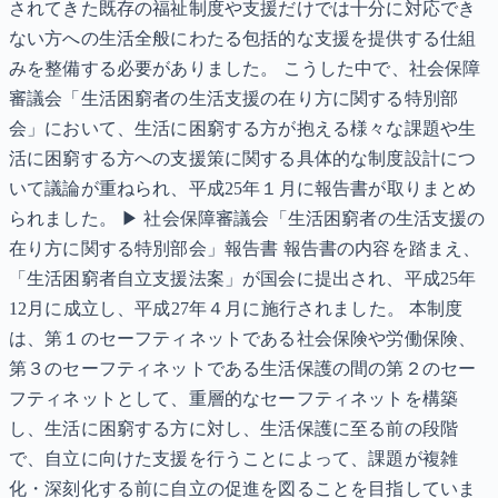
されてきた既存の福祉制度や支援だけでは十分に対応でき
ない方への生活全般にわたる包括的な支援を提供する仕組
みを整備する必要がありました。 こうした中で、社会保障
審議会「生活困窮者の生活支援の在り方に関する特別部
会」において、生活に困窮する方が抱える様々な課題や生
活に困窮する方への支援策に関する具体的な制度設計につ
いて議論が重ねられ、平成25年１月に報告書が取りまとめ
られました。 ▶ 社会保障審議会「生活困窮者の生活支援の
在り方に関する特別部会」報告書 報告書の内容を踏まえ、
「生活困窮者自立支援法案」が国会に提出され、平成25年
12月に成立し、平成27年４月に施行されました。 本制度
は、第１のセーフティネットである社会保険や労働保険、
第３のセーフティネットである生活保護の間の第２のセー
フティネットとして、重層的なセーフティネットを構築
し、生活に困窮する方に対し、生活保護に至る前の段階
で、自立に向けた支援を行うことによって、課題が複雑
化・深刻化する前に自立の促進を図ることを目指していま