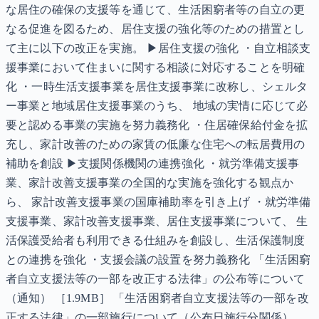
な居住の確保の支援等を通じて、生活困窮者等の自立の更
なる促進を図るため、居住支援の強化等のための措置とし
て主に以下の改正を実施。 ▶居住支援の強化 ・自立相談支
援事業において住まいに関する相談に対応することを明確
化 ・一時生活支援事業を居住支援事業に改称し、シェルタ
ー事業と地域居住支援事業のうち、 地域の実情に応じて必
要と認める事業の実施を努力義務化 ・住居確保給付金を拡
充し、家計改善のための家賃の低廉な住宅への転居費用の
補助を創設 ▶支援関係機関の連携強化 ・就労準備支援事
業、家計改善支援事業の全国的な実施を強化する観点か
ら、 家計改善支援事業の国庫補助率を引き上げ ・就労準備
支援事業、家計改善支援事業、居住支援事業について、 生
活保護受給者も利用できる仕組みを創設し、生活保護制度
との連携を強化 ・支援会議の設置を努力義務化 「生活困窮
者自立支援法等の一部を改正する法律」の公布等について
（通知） ［1.9MB］ 「生活困窮者自立支援法等の一部を改
正する法律」の一部施行について（公布日施行分関係）