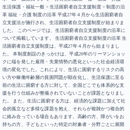
生活保護・福祉一般 > 生活困窮者自立支援制度 > 制度の沿
革 福祉・介護 制度の沿革 平成27年４月から生活困窮者自
立支援法が施行され、生活困窮者自立支援制度が始まりま
した。 このページでは、生活困窮者自立支援制度の沿革に
ついて掲載しています。 生活困窮者自立支援制度の沿革 生
活困窮者自立支援制度は、平成27年４月から始まりまし
た。 本制度創設のきっかけは、平成20年のリーマンショッ
クに端を発した雇用・失業情勢の悪化といった社会経済環
境の変化でした。これにより、生活に困窮するリスクの高
い方や稼働年齢層の貧困問題が顕在化し、生活保護に至る
前の生活に困窮する方に対して、全国どこでも体系的な支
援を行う仕組みが整備されていないことが課題となりまし
た。 また、生活に困窮する方は、経済的な課題に加えて社
会的孤立など多様な課題を抱え、それらが複雑かつ複合的
に絡み合っている場合もあります。高齢の方、障がいをお
持ちの方、子どもといった特定の対象者・分野ごとに展開