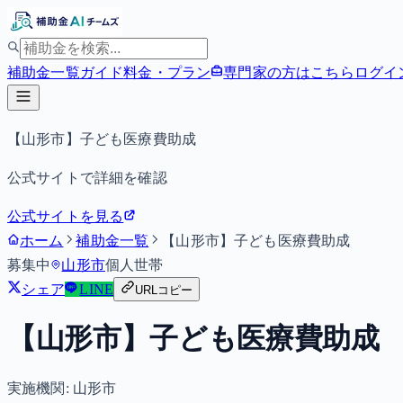
補助金一覧
ガイド
料金・プラン
専門家の方はこちら
ログイ
【山形市】子ども医療費助成
公式サイトで詳細を確認
公式サイトを見る
ホーム
補助金一覧
【山形市】子ども医療費助成
募集中
山形市
個人
世帯
シェア
LINE
URLコピー
【山形市】子ども医療費助成
実施機関:
山形市