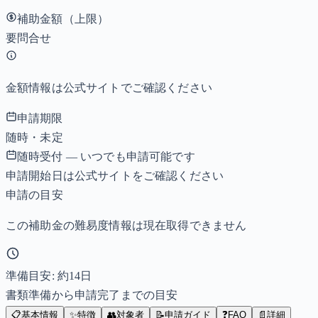
補助金額（上限）
要問合せ
金額情報は公式サイトでご確認ください
申請期限
随時・未定
随時受付 — いつでも申請可能です
申請開始日は公式サイトをご確認ください
申請の目安
この補助金の難易度情報は現在取得できません
準備目安: 約
14
日
書類準備から申請完了までの目安
📋
基本情報
✨
特徴
👥
対象者
📝
申請ガイド
❓
FAQ
📄
詳細