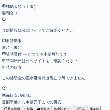
補助金額（上限）
要問合せ
金額情報は公式サイトでご確認ください
申請期限
随時・未定
随時受付 — いつでも申請可能です
申請開始日は公式サイトをご確認ください
申請の目安
この補助金の難易度情報は現在取得できません
準備目安: 約
14
日
書類準備から申請完了までの目安
📋
基本情報
✨
特徴
👥
対象者
📝
申請ガイド
❓
FAQ
📄
詳細