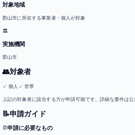
対象地域
郡山市に所在する事業者・個人が対象
🏛️
実施機関
郡山市
👥
対象者
✓
個人
✓
世帯
上記の対象者に該当する方が申請可能です。詳細な要件は公
📝
申請ガイド
申請に必要なもの