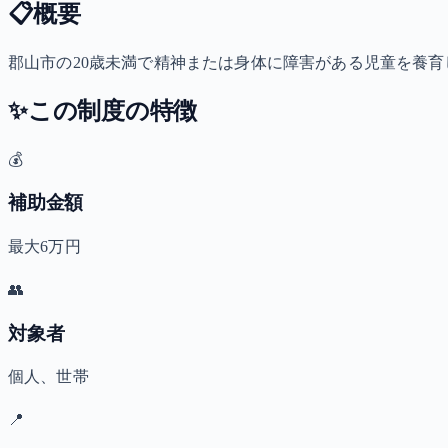
📋
概要
郡山市の20歳未満で精神または身体に障害がある児童を養育してい
✨
この制度の特徴
💰
補助金額
最大6万円
👥
対象者
個人、世帯
📍