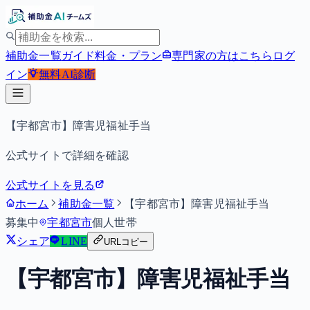
補助金一覧
ガイド
料金・プラン
専門家の方はこちら
ログ
イン
無料
AI診断
【宇都宮市】障害児福祉手当
公式サイトで詳細を確認
公式サイトを見る
ホーム
補助金一覧
【宇都宮市】障害児福祉手当
募集中
宇都宮市
個人
世帯
シェア
LINE
URLコピー
【宇都宮市】障害児福祉手当