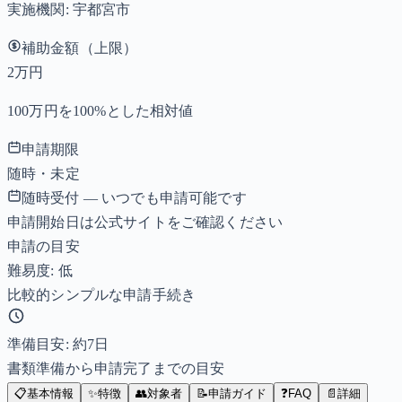
実施機関:
宇都宮市
補助金額（上限）
2万円
100万円を100%とした相対値
申請期限
随時・未定
随時受付 — いつでも申請可能です
申請開始日は公式サイトをご確認ください
申請の目安
難易度: 低
比較的シンプルな申請手続き
準備目安: 約
7
日
書類準備から申請完了までの目安
📋
基本情報
✨
特徴
👥
対象者
📝
申請ガイド
❓
FAQ
📄
詳細